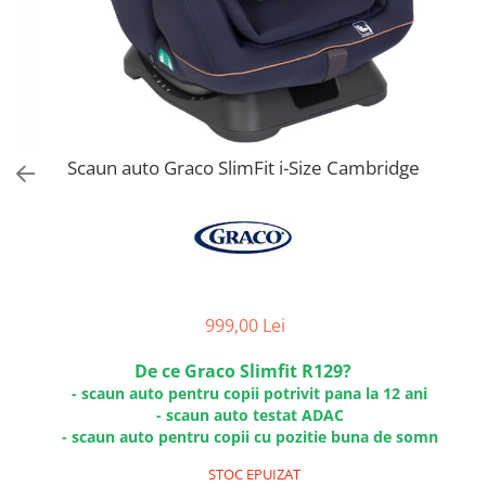
Jucarii de Sortare
Consultanta Instalare
Jucarii de tras
Jucarii din plus
Jucarii muzicale
Jucarii pentru baie
Jucarii Senzoriale
Scaun auto Graco SlimFit i-Size Cambridge
PAPUSI
999,00 Lei
De ce Graco Slimfit R129?
- scaun auto pentru copii potrivit pana la 12 ani
- scaun auto testat ADAC
- scaun auto pentru copii cu pozitie buna de somn
STOC EPUIZAT