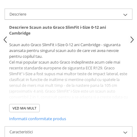
Descriere
Descriere Scaun auto Graco SlimFit i-Size 0-12 ani
Cambridge
Scaun auto Graco SlimFit i-Size 0-12 ani Cambridge - siguranta
avansata pentru singurul scaun auto de care vei avea nevoie
pentru copilul tau.
Cel mai popular scaun auto Graco indeplineste acum cele mai
recente standarde europene de siguranta ECE R129. Graco
SlimFit
'
i-Size a fost supus mai multor teste de impact lateral, este
clasificat in functie de inaltime si mentine copilul cu spatele la
sensul de mers mai mult timp - de la nastere pana la 105 cm
(aproximativ 4 ani). Graco SlimFit
'
i-Size este un scaun auto
convertibil 2 in 1, construit pentru a se adapta si a creste odata cu
copilul tau, de la nastere pana la 145 cm sau aproximativ 12 ani.'
VEZI MAI MULT
Siguranta avansata
Informatii conformitate produs
Scaunul auto convertibil Graco SlimFit original a fost adaptat
pentru a indeplini noile standarde R129 ale UE. Cel mai important,
Graco SlimFit
Caracteristici
'
i-Size a fost supus unor teste de impact lateral mai