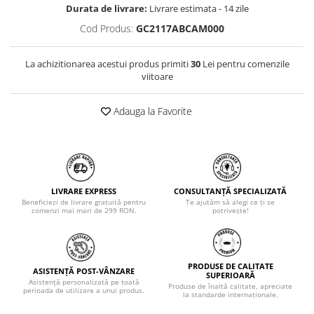
Durata de livrare:
Livrare estimata - 14 zile
Cod Produs:
GC2117ABCAM000
La achizitionarea acestui produs primiti
30
Lei pentru comenzile
viitoare
Adauga la Favorite
LIVRARE EXPRESS
CONSULTANȚĂ SPECIALIZATĂ
Beneficiezi de livrare gratuită pentru
Te ajutăm să alegi ce ți se
comenzi mai mari de 299 RON.
potrivește!
PRODUSE DE CALITATE
ASISTENȚĂ POST-VÂNZARE
SUPERIOARĂ
Asistență personalizată pe toată
Produse de înaltă calitate, apreciate
perioada de utilizare a unui produs.
la standarde internaționale.