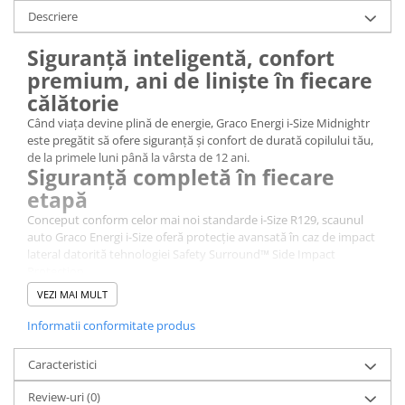
Descriere
Siguranță inteligentă, confort
premium, ani de liniște în fiecare
călătorie
Când viața devine plină de energie, Graco Energi i-Size Midnightr
este pregătit să ofere siguranță și confort de durată copilului tău,
de la primele luni până la vârsta de 12 ani.
Siguranță completă în fiecare
etapă
Conceput conform celor mai noi standarde i-Size R129, scaunul
auto Graco Energi i-Size oferă protecție avansată în caz de impact
lateral datorită tehnologiei Safety Surround™ Side Impact
Protection.
Conectorii Isofix cu eliberare automată și sistemul Top Tether
VEZI MAI MULT
mențin scaunul perfect fixat, chiar și atunci când nu este utilizat,
iar indicatoarele colorate confirmă instalarea corectă.
Informatii conformitate produs
În modul scaun auto (76-105 cm / aprox. 15 luni – 4 ani), copilul
este asigurat cu centurile proprii în 5 puncte.
Caracteristici
După atingerea înălțimii de 100 cm, sistemul de prindere intern se
depozitează cu ușurință, iar copilul este fixat cu centura de
Review-uri
(0)