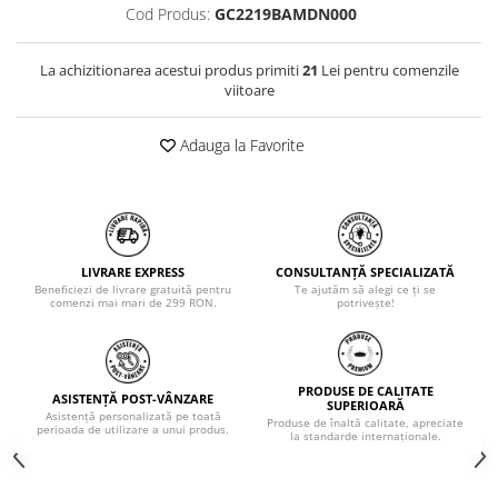
Cod Produs:
GC2219BAMDN000
La achizitionarea acestui produs primiti
21
Lei pentru comenzile
viitoare
Adauga la Favorite
LIVRARE EXPRESS
CONSULTANȚĂ SPECIALIZATĂ
Beneficiezi de livrare gratuită pentru
Te ajutăm să alegi ce ți se
comenzi mai mari de 299 RON.
potrivește!
PRODUSE DE CALITATE
ASISTENȚĂ POST-VÂNZARE
SUPERIOARĂ
Asistență personalizată pe toată
Produse de înaltă calitate, apreciate
perioada de utilizare a unui produs.
la standarde internaționale.