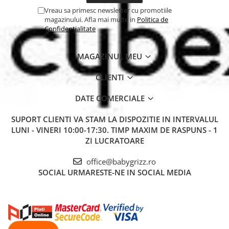
Dimensiuni:
44.7 × 44.9 × 59–83.2 cm
Vreau sa primesc newsletter cu promotiile
Greutate:
7.2 kg
magazinului. Afla mai multe in
Politica de
Potrivit pentru
copii cu înălțimea 76–150 cm (15 luni – 12
Confidentialitate
ani)
De ce să alegi Graco Energi i-Size
Midnight?
MAGAZINUL MEU
Pentru că oferă siguranță certificată, confort premium și
CLIENTI
durabilitate excepțională, totul într-un design modern și practic.
Este alegerea ideală pentru părinții care doresc un scaun auto
DATE COMERCIALE
sigur, ușor de folosit și pregătit să crească odată cu copilul.
SUPORT CLIENTI
VA STAM LA DISPOZITIE IN INTERVALUL
LUNI - VINERI 10:00-17:30. TIMP MAXIM DE RASPUNS - 1
ZI LUCRATOARE
office@babygrizz.ro
SOCIAL
URMARESTE-NE IN SOCIAL MEDIA