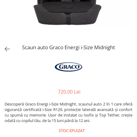
Jucarii de Sortare
Consultanta Instalare
Jucarii de tras
Jucarii din plus
Jucarii muzicale
Jucarii pentru baie
Jucarii Senzoriale
Scaun auto Graco Energi i-Size Midnight
PAPUSI
720,00 Lei
Descoperă Graco Energi i-Size Midnight, scaunul auto 2 în 1 care oferă
siguranță certificată i-Size R129, protecție laterală avansată și confort
cu spumă cu memorie. Ușor de instalat cu Isofix și Top Tether, crește
odată cu copilul tău, de la 15 luni până la 12 ani.
STOC EPUIZAT