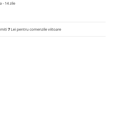
 - 14 zile
imiti
7
Lei pentru comenzile viitoare