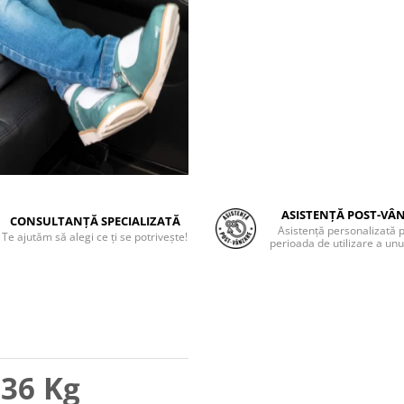
ASISTENȚĂ POST-VÂ
CONSULTANȚĂ SPECIALIZATĂ
Asistență personalizată 
Te ajutăm să alegi ce ți se potrivește!
perioada de utilizare a unu
-36 Kg