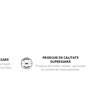
PRODUSE DE CALITATE
NZARE
SUPERIOARĂ
pe toată
Produse de înaltă calitate, apreciate
i produs.
la standarde internaționale.