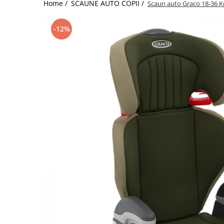
Home /
SCAUNE AUTO COPII /
Scaun auto Graco 18-36 Kg
Jucarii de Sortare
Consultanta Instalare
Jucarii de tras
-12%
Jucarii din plus
Jucarii muzicale
Jucarii pentru baie
Jucarii Senzoriale
PAPUSI