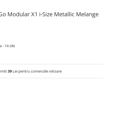
Go Modular X1 i-Size Metallic Melange
 - 14 zile
imiti
39
Lei pentru comenzile viitoare