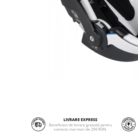
LIVRARE EXPRESS
Beneficiezi de livrare gratuită pentru
comenzi mai mari de 299 RON.