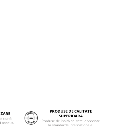
PRODUSE DE CALITATE
NZARE
SUPERIOARĂ
pe toată
Produse de înaltă calitate, apreciate
i produs.
la standarde internaționale.