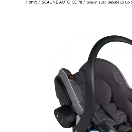
Home /
SCAUNE AUTO COPII /
Scaun auto BeSafe iZi Go 
Jucarii de Sortare
Consultanta Instalare
Jucarii de tras
Jucarii din plus
Jucarii muzicale
Jucarii pentru baie
Jucarii Senzoriale
PAPUSI