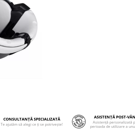
ASISTENȚĂ POST-VÂ
CONSULTANȚĂ SPECIALIZATĂ
Asistență personalizată 
Te ajutăm să alegi ce ți se potrivește!
perioada de utilizare a unu