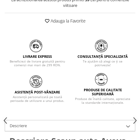
viitoare
Adauga la Favorite
LIVRARE EXPRESS
CONSULTANȚĂ SPECIALIZATĂ
Beneficiezi de livrare gratuită pentru
Te ajutăm să alegi ce ți se
comenzi mai mari de 299 RON.
potrivește!
PRODUSE DE CALITATE
ASISTENȚĂ POST-VÂNZARE
SUPERIOARĂ
Asistență personalizată pe toată
Produse de înaltă calitate, apreciate
perioada de utilizare a unui produs.
la standarde internaționale.
Descriere