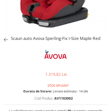
Jucarii de Sortare
Consultanta Instalare
Jucarii de tras
Jucarii din plus
Jucarii muzicale
Jucarii pentru baie
Jucarii Senzoriale
Scaun auto Avova Sperling-Fix I-Size Maple Red
PAPUSI
1.319,82 Lei
STOC EPUIZAT
Durata de livrare:
Livrare estimata - 14 zile
Cod Produs:
AV1103002
La achizitionarea acestui produs primiti
39
Lei pentru comenzile