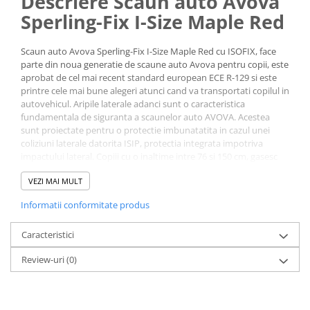
Descriere Scaun auto Avova
Sperling-Fix I-Size Maple Red
Scaun auto Avova Sperling-Fix I-Size Maple Red cu ISOFIX, face
parte din noua generatie de scaune auto Avova pentru copii, este
aprobat de cel mai recent standard european ECE R-129 si este
printre cele mai bune alegeri atunci cand va transportati copilul in
autovehicul. Aripile laterale adanci sunt o caracteristica
fundamentala de siguranta a scaunelor auto AVOVA. Acestea
sunt proiectate pentru o protectie imbunatatita in cazul unei
coliziuni laterale datorita ISIP, protectia integrata impotriva
impactului lateral. Copiii cu o inaltime intre 76 si 150 cm, gasesc
confort si protectie deosebita atunci cand calatoresc in scaunul
VEZI MAI MULT
auto Avova Sperling-Fix I-Size.
Importanta protectiei
Informatii conformitate produs
impotriva impactului lateral
cu ISIP - Protectia integrata
Caracteristici
la impact lateral AVOVA
Review-uri
(0)
Usa este o parte vulnerabila a unei masini. In caz de accident cu
impact lateral, dorim sa oferim copilului dumneavoastra cea mai
buna protectie posibila.