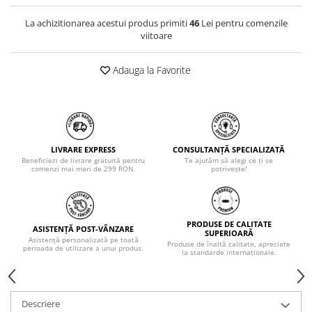
La achizitionarea acestui produs primiti
46
Lei pentru comenzile
viitoare
Adauga la Favorite
LIVRARE EXPRESS
CONSULTANȚĂ SPECIALIZATĂ
Beneficiezi de livrare gratuită pentru
Te ajutăm să alegi ce ți se
comenzi mai mari de 299 RON.
potrivește!
PRODUSE DE CALITATE
ASISTENȚĂ POST-VÂNZARE
SUPERIOARĂ
Asistență personalizată pe toată
Produse de înaltă calitate, apreciate
perioada de utilizare a unui produs.
la standarde internaționale.
Descriere