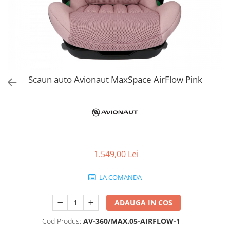
Jucarii de Sortare
Consultanta Instalare
Jucarii de tras
Jucarii din plus
Jucarii muzicale
Jucarii pentru baie
Jucarii Senzoriale
Scaun auto Avionaut MaxSpace AirFlow Pink
PAPUSI
1.549,00 Lei
LA COMANDA
ADAUGA IN COS
Cod Produs:
AV-360/MAX.05-AIRFLOW-1