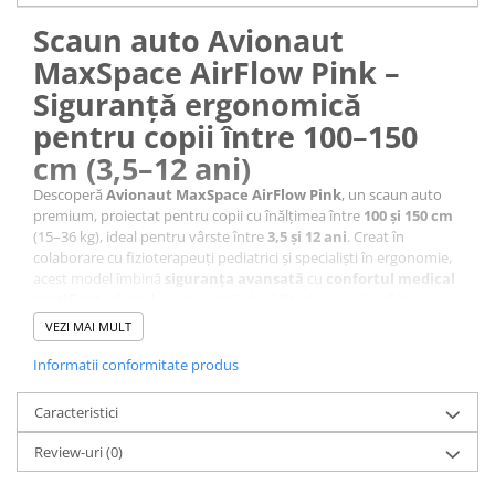
Scaun auto Avionaut
MaxSpace AirFlow Pink –
Siguranță ergonomică
pentru copii între 100–150
cm (3,5–12 ani)
Descoperă
Avionaut MaxSpace AirFlow Pink
, un scaun auto
premium, proiectat pentru copii cu înălțimea între
100 și 150 cm
(15–36 kg), ideal pentru vârste între
3,5 și 12 ani
. Creat în
colaborare cu fizioterapeuți pediatrici și specialiști în ergonomie,
acest model îmbină
siguranța avansată
cu
confortul medical
certificat
, oferind o experiență de călătorie superioară în orice
sezon.
VEZI MAI MULT
✔️ Beneficii ergonomice certificate –
grijă pentru coloana copilului tău
Informatii conformitate produs
Suport cervical Comfort Cervical
– previne căderea capului
Caracteristici
în timpul somnului, reduce tensiunea musculară la nivelul
gâtului.
Review-uri
(0)
Sustinere lombară Comfort Spate
– menține postura
corectă, protejând coloana lombară și reducând riscul de