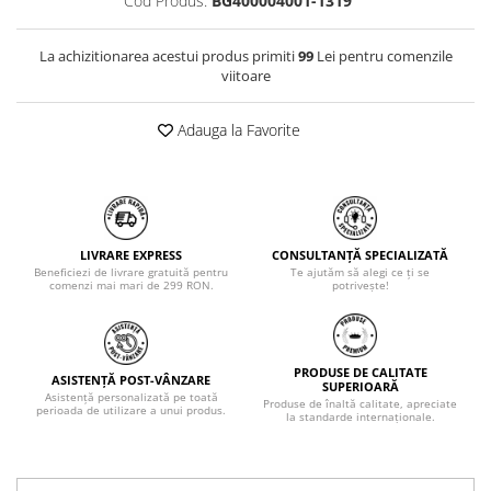
Cod Produs:
BG400004001-1319
La achizitionarea acestui produs primiti
99
Lei pentru comenzile
viitoare
Adauga la Favorite
LIVRARE EXPRESS
CONSULTANȚĂ SPECIALIZATĂ
Beneficiezi de livrare gratuită pentru
Te ajutăm să alegi ce ți se
comenzi mai mari de 299 RON.
potrivește!
PRODUSE DE CALITATE
ASISTENȚĂ POST-VÂNZARE
SUPERIOARĂ
Asistență personalizată pe toată
Produse de înaltă calitate, apreciate
perioada de utilizare a unui produs.
la standarde internaționale.