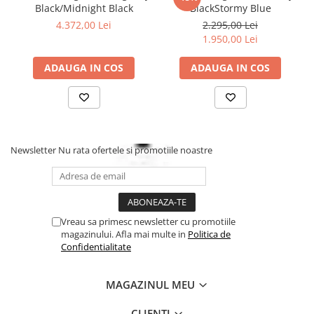
cu spatele in pozitia cu fata spre sensul de mers si invers.
Black/Midnight Black
BlackStormy Blue
4.372,00 Lei
2.295,00 Lei
1.950,00 Lei
ADAUGA IN COS
ADAUGA IN COS
Newsletter
Nu rata ofertele si promotiile noastre
Vreau sa primesc newsletter cu promotiile
magazinului. Afla mai multe in
Politica de
Confidentialitate
MAGAZINUL MEU
CLIENTI