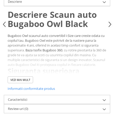
Descriere
Descriere Scaun auto
Bugaboo Owl Black
Bugaboo Owl scaunul auto convertibil i-Size care creste odata cu
copilul tau. Bugaboo Owl este potrivit de la nastere pana la
aproximativ 4 ani, oferind in acelasi timp confort si siguranta
superioara.
Baza Isofix Bugaboo 360
, cu rotire pivotanta la 360 de
grade te va ajuta sa scoti cu usurinta copilul din masina. Cu
multiple caracteristici de siguranta si un design inovator, Scaunul
auto Bugaboo Owl iti protejeaza copilul in fiecare calatorie.
Siguranta superioara
VEZI MAI MULT
Bugaboo Owl duce conceptul de siguranta la alt nivel. Carcasa
rezistenta impreuna cu protectia la impact lateral si tetiera cu
Informatii conformitate produs
absorbtie a socurilor cor asigura o calatorie lina si sigura.
Caracteristici
Review-uri
(0)