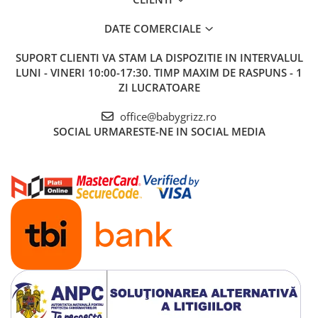
DATE COMERCIALE
Confort maxim
SUPORT CLIENTI
VA STAM LA DISPOZITIE IN INTERVALUL
Relaxare in 5 pozitii de inclinare, indiferent de directia scaunului
LUNI - VINERI 10:00-17:30. TIMP MAXIM DE RASPUNS - 1
auto. Inclusiv inclinare adanca pentru un somn odihnitor.
ZI LUCRATOARE
office@babygrizz.ro
SOCIAL
URMARESTE-NE IN SOCIAL MEDIA