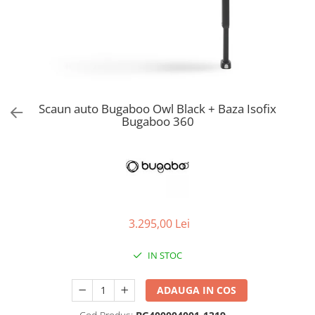
Jucarii de Sortare
Consultanta Instalare
Jucarii de tras
Jucarii din plus
Jucarii muzicale
Jucarii pentru baie
Jucarii Senzoriale
Scaun auto Bugaboo Owl Black + Baza Isofix
PAPUSI
Bugaboo 360
3.295,00 Lei
IN STOC
ADAUGA IN COS