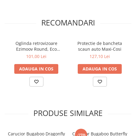
RECOMANDARI
Oglinda retrovizoare
Protectie de bancheta
Ezimoov Round, Eco
scaun auto Maxi-Cosi
friendly
101,00 Lei
127,10 Lei
ADAUGA IN COS
ADAUGA IN COS
PRODUSE SIMILARE
360 de grade de libertate
Pe Baza Isofix Bugaboo 360 pivoteaza rapid scaunul din pozitia
Carucior Bugaboo Dragonfly
Carucior Bugaboo Butterfly
-15%