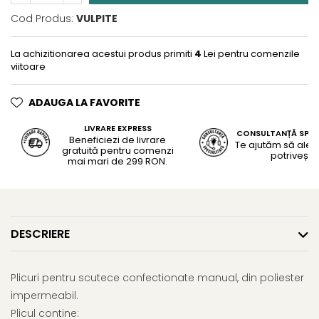
Cod Produs:
VULPITE
La achizitionarea acestui produs primiti
4
Lei pentru comenzile
viitoare
ADAUGA LA FAVORITE
LIVRARE EXPRESS
CONSULTANȚĂ SPEC
Beneficiezi de livrare
Te ajutăm să alegi
gratuită pentru comenzi
potrivește
mai mari de 299 RON.
DESCRIERE
Plicuri pentru scutece confectionate manual, din poliester
impermeabil.
Plicul contine: