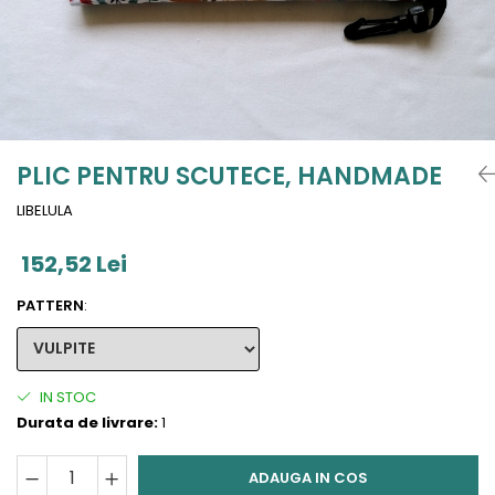
Jucarii de Sortare
Consultanta Instalare
Jucarii de tras
Jucarii din plus
Jucarii muzicale
Jucarii pentru baie
Jucarii Senzoriale
PLIC PENTRU SCUTECE, HANDMADE
PAPUSI
LIBELULA
152,52 Lei
PATTERN
:
IN STOC
Durata de livrare:
1
ADAUGA IN COS