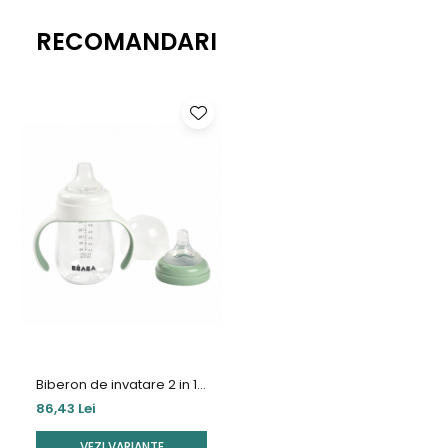
RECOMANDARI
Biberon de invatare 2 in 1
din Tritan Beaba 210 ml
86,43 Lei
VEZI VARIANTE