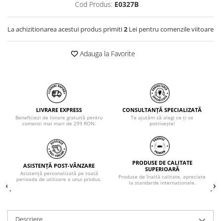
Cod Produs:
E0327B
La achizitionarea acestui produs primiti
2
Lei pentru comenzile viitoare
Adauga la Favorite
LIVRARE EXPRESS
CONSULTANȚĂ SPECIALIZATĂ
Beneficiezi de livrare gratuită pentru
Te ajutăm să alegi ce ți se
comenzi mai mari de 299 RON.
potrivește!
PRODUSE DE CALITATE
ASISTENȚĂ POST-VÂNZARE
SUPERIOARĂ
Asistență personalizată pe toată
Produse de înaltă calitate, apreciate
perioada de utilizare a unui produs.
la standarde internaționale.
Descriere