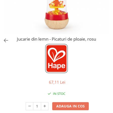
Jucarii de Sortare
Consultanta Instalare
Jucarii de tras
Jucarii din plus
Jucarii muzicale
Jucarii pentru baie
Jucarii Senzoriale
Jucarie din lemn - Picaturi de ploaie, rosu
PAPUSI
67,11 Lei
IN STOC
ADAUGA IN COS