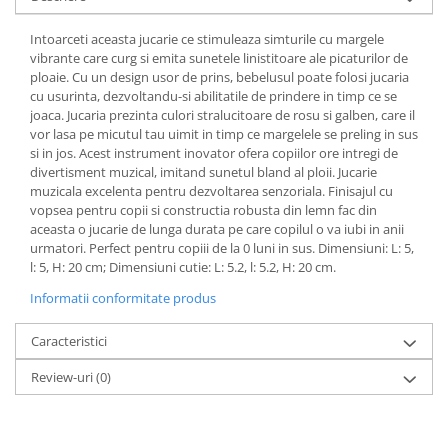
Intoarceti aceasta jucarie ce stimuleaza simturile cu margele
vibrante care curg si emita sunetele linistitoare ale picaturilor de
ploaie. Cu un design usor de prins, bebelusul poate folosi jucaria
cu usurinta, dezvoltandu-si abilitatile de prindere in timp ce se
joaca. Jucaria prezinta culori stralucitoare de rosu si galben, care il
vor lasa pe micutul tau uimit in timp ce margelele se preling in sus
si in jos. Acest instrument inovator ofera copiilor ore intregi de
divertisment muzical, imitand sunetul bland al ploii. Jucarie
muzicala excelenta pentru dezvoltarea senzoriala. Finisajul cu
vopsea pentru copii si constructia robusta din lemn fac din
aceasta o jucarie de lunga durata pe care copilul o va iubi in anii
urmatori. Perfect pentru copiii de la 0 luni in sus. Dimensiuni: L: 5,
l: 5, H: 20 cm; Dimensiuni cutie: L: 5.2, l: 5.2, H: 20 cm.
Informatii conformitate produs
Caracteristici
Review-uri
(0)