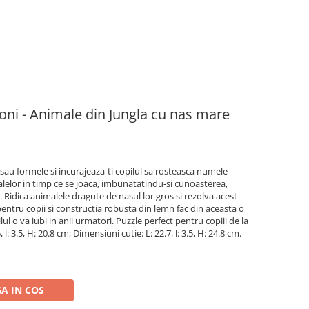
oni - Animale din Jungla cu nas mare
 sau formele si incurajeaza-ti copilul sa rosteasca numele
elor in timp ce se joaca, imbunatatindu-si cunoasterea,
ea. Ridica animalele dragute de nasul lor gros si rezolva acest
pentru copii si constructia robusta din lemn fac din aceasta o
ul o va iubi in anii urmatori. Puzzle perfect pentru copiii de la
 l: 3.5, H: 20.8 cm; Dimensiuni cutie: L: 22.7, l: 3.5, H: 24.8 cm.
A IN COS