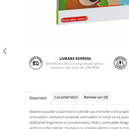
LIVRARE EXPRESS
Beneficiezi de livrare gratuită pentru
comenzi mai mari de 299 RON.
Caracteristici
Review-uri
(0)
Descriere
Rezolva puzzle-ul potrivind culorile sau formele si incuraje
animalelor, mimand sunetele animalelor in timp ce se joac
abilitatile lingvistice si concentrarea. Ridica animalele drag
acest puzzle colorat. Finisajul cu vopsea pentru copii si co