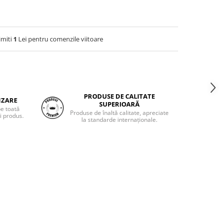
imiti
1
Lei pentru comenzile viitoare
PRODUSE DE CALITATE
NZARE
SUPERIOARĂ
pe toată
Produse de înaltă calitate, apreciate
i produs.
la standarde internaționale.