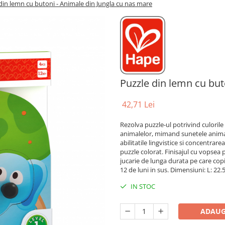
din lemn cu butoni - Animale din Jungla cu nas mare
Puzzle din lemn cu but
42,71 Lei
Rezolva puzzle-ul potrivind culorile
animalelor, mimand sunetele animal
abilitatile lingvistice si concentrar
puzzle colorat. Finisajul cu vopsea 
jucarie de lunga durata pe care copil
12 de luni in sus. Dimensiuni: L: 22.5,
IN STOC
ADAUG