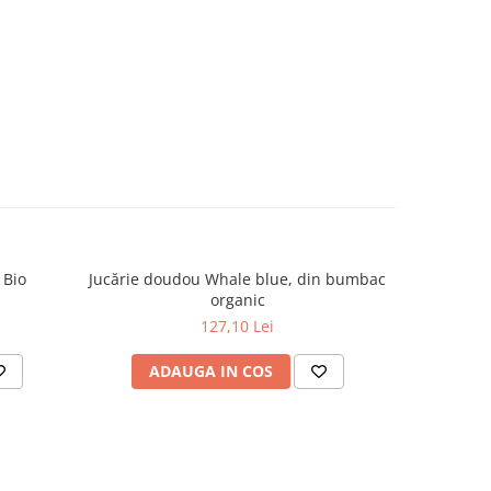
 Bio
Jucărie doudou Whale blue, din bumbac
Jucări
organic
127,10 Lei
ADAUGA IN COS
AD