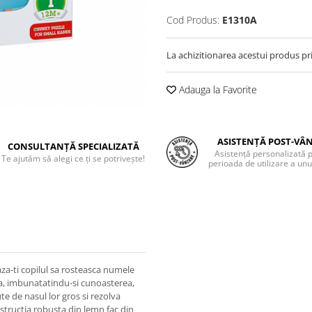
Cod Produs:
E1310A
La achizitionarea acestui produs pr
Adauga la Favorite
ASISTENȚĂ POST-VÂ
CONSULTANȚĂ SPECIALIZATĂ
Asistență personalizată 
Te ajutăm să alegi ce ți se potrivește!
perioada de utilizare a unu
aza-ti copilul sa rosteasca numele
a, imbunatatindu-si cunoasterea,
ute de nasul lor gros si rezolva
nstructia robusta din lemn fac din