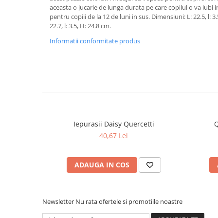
aceasta o jucarie de lunga durata pe care copilul o va iubi i
pentru copiii de la 12 de luni in sus. Dimensiuni: L: 22.5, l: 3
22.7, l: 3.5, H: 24.8 cm.
Informatii conformitate produs
Iepurasii Daisy Quercetti
Q
40,67 Lei
ADAUGA IN COS
Newsletter
Nu rata ofertele si promotiile noastre