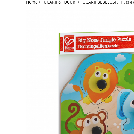
Home /
JUCARII & JOCURI /
JUCARII BEBELUSI /
Puzzle 
Jucarii de Sortare
Consultanta Instalare
Jucarii de tras
Jucarii din plus
Jucarii muzicale
Jucarii pentru baie
Jucarii Senzoriale
PAPUSI