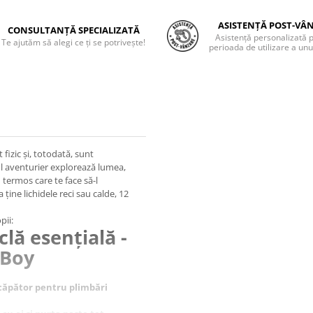
ASISTENȚĂ POST-VÂ
CONSULTANȚĂ SPECIALIZATĂ
Asistență personalizată 
Te ajutăm să alegi ce ți se potrivește!
perioada de utilizare a unu
fizic și, totodată, sunt
ul aventurier explorează lumea,
 termos care te face să-l
 ține lichidele reci sau calde, 12
pii:
clă esențială -
 Boy
încăpător pentru plimbări