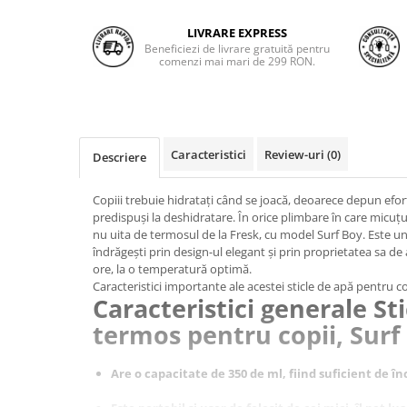
LIVRARE EXPRESS
Beneficiezi de livrare gratuită pentru
comenzi mai mari de 299 RON.
Caracteristici
Review-uri
(0)
Descriere
Copiii trebuie hidratați când se joacă, deoarece depun efort 
predispuși la deshidratare. În orice plimbare în care micuț
nu uita de termosul de la Fresk, cu model Surf Boy. Este un
îndrăgești prin design-ul elegant și prin proprietatea sa de a
ore, la o temperatură optimă.
Caracteristici importante ale acestei sticle de apă pentru co
Caracteristici generale Sti
termos pentru copii, Surf
Are o capacitate de 350 de ml, fiind suficient de 