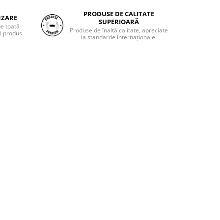
PRODUSE DE CALITATE
NZARE
SUPERIOARĂ
pe toată
Produse de înaltă calitate, apreciate
i produs.
la standarde internaționale.