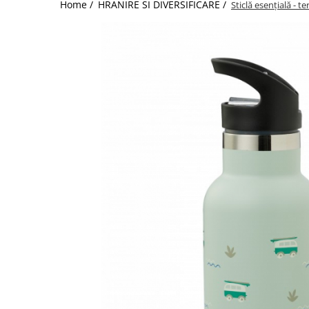
Home /
HRANIRE SI DIVERSIFICARE /
Sticlă esențială - t
Jucarii de Sortare
Consultanta Instalare
Jucarii de tras
Jucarii din plus
Jucarii muzicale
Jucarii pentru baie
Jucarii Senzoriale
PAPUSI