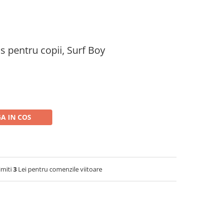
os pentru copii, Surf Boy
A IN COS
imiti
3
Lei pentru comenzile viitoare