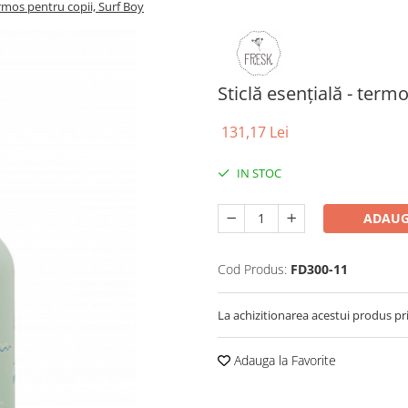
ermos pentru copii, Surf Boy
Sticlă esențială - term
131,17 Lei
IN STOC
ADAUG
Cod Produs:
FD300-11
La achizitionarea acestui produs pr
Adauga la Favorite