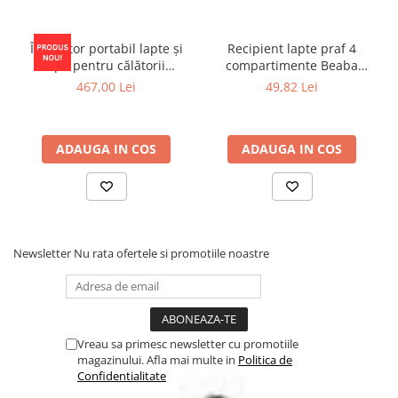
alimente.
Compatibil cu masina de spalat vase si cuptorul cu
microunde.
Încălzitor portabil lapte și
Recipient lapte praf 4
Nu exista riscuri de ranire pentru copii.
apă pentru călătorii
compartimente Beaba
Nu contine BPA, PVC, ftalati (in conformitate cu legislatia
Momcozy Portable Bottle
Mineral Grey/Blue
corespunzatoare).
467,00 Lei
49,82 Lei
Warmer
ADAUGA IN COS
ADAUGA IN COS
Newsletter
Nu rata ofertele si promotiile noastre
Vreau sa primesc newsletter cu promotiile
magazinului. Afla mai multe in
Politica de
Confidentialitate