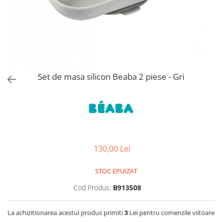
Jucarii de Sortare
Consultanta Instalare
Jucarii de tras
Jucarii din plus
Jucarii muzicale
Jucarii pentru baie
Jucarii Senzoriale
Set de masa silicon Beaba 2 piese - Gri
PAPUSI
130,00 Lei
STOC EPUIZAT
Cod Produs:
B913508
La achizitionarea acestui produs primiti
3
Lei pentru comenzile viitoare