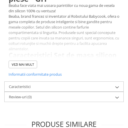
Beaba face viata mai usoara parintiilor cu noua gama de vesela
din silicon 100% cu ventuza!
Beaba, brand francez si inventator al Robotului Babycook, ofera o
gama completa de produse inteligente si bine gandite pentru
mesele copiilor. Setul din silicon contine farfurie
compartimentata si lingurita. Produsele sunt special concepute
pentru copiii care invata sa manance singuri, sunt ergonomice, cu
colturi rotunjite si muchii drepte pentru a facilita apucarea
alimentelor.
Caracteristici Set de masa silicon
Beaba 2 piese:
VEZI MAI MULT
100% silicon: material sanatos, moale, durabil si silentios.
Farfurie cu 3 compartimente, dotata cu ventuza, pentru a
Informatii conformitate produs
evita deplasarea sau rasturnarea acesteia.
Lingurita din silicon are un suport special pentru a evita
Caracteristici
atingerea cupei cu masa.
Lingurita din silicon este recomandata copiilor cu varsta mai
Review-uri
(0)
mare de 8 luni, aflati in etapa de diversificare a alimentatiei.
Manerul linguritei are un design special, putand fi apucat cu
usurinta de manuta unui copil.
Cupa linguritei este la randul ei adaptata guritei celui mic.
PRODUSE SIMILARE
Design si forma concepute pentru a facilita aportul de