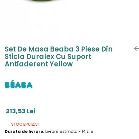
Jucarii de Sortare
Consultanta Instalare
Jucarii de tras
Jucarii din plus
Jucarii muzicale
Jucarii pentru baie
Jucarii Senzoriale
Set De Masa Beaba 3 Piese Din
PAPUSI
Sticla Duralex Cu Suport
Antiaderent Yellow
213,53 Lei
STOC EPUIZAT
Durata de livrare:
Livrare estimata - 14 zile