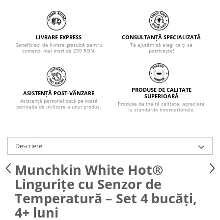
LIVRARE EXPRESS
CONSULTANȚĂ SPECIALIZATĂ
Beneficiezi de livrare gratuită pentru
Te ajutăm să alegi ce ți se
comenzi mai mari de 299 RON.
potrivește!
PRODUSE DE CALITATE
ASISTENȚĂ POST-VÂNZARE
SUPERIOARĂ
Asistență personalizată pe toată
Produse de înaltă calitate, apreciate
perioada de utilizare a unui produs.
la standarde internaționale.
Descriere
Munchkin White Hot®
Lingurițe cu Senzor de
Temperatură – Set 4 bucăți,
4+ luni