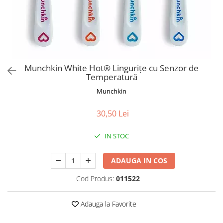
Jucarii de Sortare
Consultanta Instalare
Jucarii de tras
Jucarii din plus
Jucarii muzicale
Jucarii pentru baie
Munchkin White Hot® Lingurițe cu Senzor de
Jucarii Senzoriale
Temperatură
PAPUSI
Munchkin
30,50 Lei
IN STOC
ADAUGA IN COS
Cod Produs:
011522
Adauga la Favorite