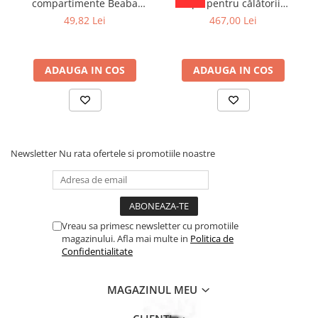
compartimente Beaba
apă pentru călătorii
confortabilă și accesul în borcane adânci
Mineral Grey/Blue
Momcozy Portable Bottle
49,82 Lei
467,00 Lei
Materiale sigure
– fără BPA și ftalați
Warmer
Compatibile cu mașina de spălat vase
– pentru o curățare
rapidă și ușoară
Set de 4 lingurițe
– culori vesele și atractive pentru bebeluș
ADAUGA IN COS
ADAUGA IN COS
Recomandate pentru bebeluși de 4+ luni
Beneficii:
Previne arsurile accidentale cu ajutorul senzorului de
temperatură
Oferă o experiență de hrănire sigură și confortabilă pentru
bebeluș
Newsletter
Nu rata ofertele si promotiile noastre
Ușor de utilizat și de curățat, perfecte pentru mesele zilnice
Materialele sigure protejează sănătatea copilului
Vreau sa primesc newsletter cu promotiile
magazinului. Afla mai multe in
Politica de
Confidentialitate
MAGAZINUL MEU