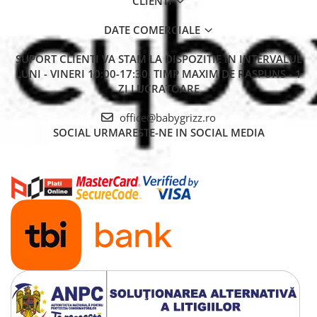
CLIENTI
DATE COMERCIALE
SUPORT CLIENTI
VA STAM LA DISPOZITIE IN INTERVALUL
LUNI - VINERI 10:00-17:30. TIMP MAXIM DE RASPUNS - 1
ZI LUCRATOARE
office@babygrizz.ro
SOCIAL
URMARESTE-NE IN SOCIAL MEDIA