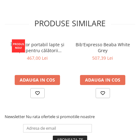
PRODUSE SIMILARE
Încălzitor portabil lapte și
Bib'Expresso Beaba White
apă pentru călătorii
Grey
Momcozy Portable Bottle
467,00 Lei
507,39 Lei
Warmer
ADAUGA IN COS
ADAUGA IN COS
Newsletter
Nu rata ofertele si promotiile noastre