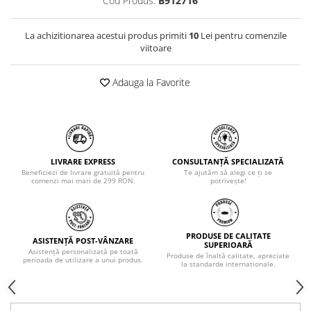
Cod Produs:
B912716
La achizitionarea acestui produs primiti
10
Lei pentru comenzile
viitoare
Adauga la Favorite
LIVRARE EXPRESS
CONSULTANȚĂ SPECIALIZATĂ
Beneficiezi de livrare gratuită pentru
Te ajutăm să alegi ce ți se
comenzi mai mari de 299 RON.
potrivește!
PRODUSE DE CALITATE
ASISTENȚĂ POST-VÂNZARE
SUPERIOARĂ
Asistență personalizată pe toată
Produse de înaltă calitate, apreciate
perioada de utilizare a unui produs.
la standarde internaționale.