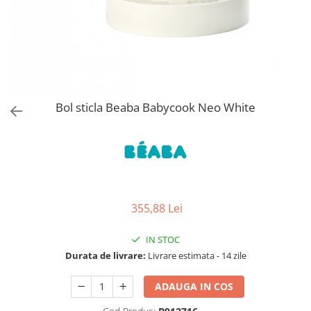
Jucarii de Sortare
Consultanta Instalare
Jucarii de tras
Jucarii din plus
Jucarii muzicale
Jucarii pentru baie
Jucarii Senzoriale
Bol sticla Beaba Babycook Neo White
PAPUSI
355,88 Lei
IN STOC
Durata de livrare:
Livrare estimata - 14 zile
ADAUGA IN COS