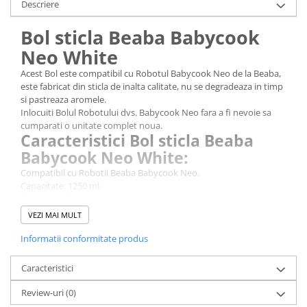
Descriere
Bol sticla Beaba Babycook
Neo White
Acest Bol este compatibil cu Robotul Babycook Neo de la Beaba,
este fabricat din sticla de inalta calitate, nu se degradeaza in timp
si pastreaza aromele.
Inlocuiti Bolul Robotului dvs. Babycook Neo fara a fi nevoie sa
cumparati o unitate complet noua.
Caracteristici Bol sticla Beaba
Babycook Neo White:
Compatibil cu Robotii Beaba Babycook Neo.
Capacitate: 1250 ml.
Sticla de calitate superioara.
Compatibil cu masina de spalat vase.
VEZI MAI MULT
Model brevetat, fabricat in Franta.
ATENTIE! Acest produs nu include cutit sau capac.
Informatii conformitate produs
Caracteristici
Review-uri
(0)