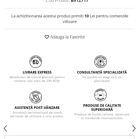
Cod Produs:
B912717
La achizitionarea acestui produs primiti
10
Lei pentru comenzile
viitoare
Adauga la Favorite
LIVRARE EXPRESS
CONSULTANȚĂ SPECIALIZATĂ
Beneficiezi de livrare gratuită pentru
Te ajutăm să alegi ce ți se
comenzi mai mari de 299 RON.
potrivește!
PRODUSE DE CALITATE
ASISTENȚĂ POST-VÂNZARE
SUPERIOARĂ
Asistență personalizată pe toată
Produse de înaltă calitate, apreciate
perioada de utilizare a unui produs.
la standarde internaționale.