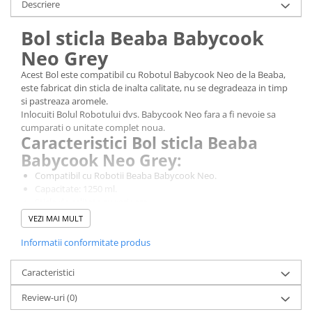
Descriere
Bol sticla Beaba Babycook
Neo Grey
Acest Bol este compatibil cu Robotul Babycook Neo de la Beaba,
este fabricat din sticla de inalta calitate, nu se degradeaza in timp
si pastreaza aromele.
Inlocuiti Bolul Robotului dvs. Babycook Neo fara a fi nevoie sa
cumparati o unitate complet noua.
Caracteristici Bol sticla Beaba
Babycook Neo Grey:
Compatibil cu Robotii Beaba Babycook Neo.
Capacitate: 1250 ml.
Sticla de calitate superioara.
Compatibil cu masina de spalat vase.
VEZI MAI MULT
Model brevetat, fabricat in Franta.
ATENTIE! Acest produs nu include cutit sau capac.
Informatii conformitate produs
Caracteristici
Review-uri
(0)