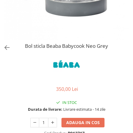
Jucarii de Sortare
Consultanta Instalare
Jucarii de tras
Jucarii din plus
Jucarii muzicale
Jucarii pentru baie
Jucarii Senzoriale
Bol sticla Beaba Babycook Neo Grey
PAPUSI
350,00 Lei
IN STOC
Durata de livrare:
Livrare estimata - 14 zile
ADAUGA IN COS