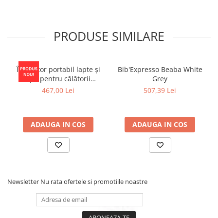
PRODUSE SIMILARE
Încălzitor portabil lapte și
Bib'Expresso Beaba White
apă pentru călătorii
Grey
Momcozy Portable Bottle
467,00 Lei
507,39 Lei
Warmer
ADAUGA IN COS
ADAUGA IN COS
Newsletter
Nu rata ofertele si promotiile noastre