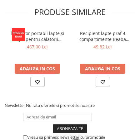
PRODUSE SIMILARE
Încălzitor portabil lapte și
Recipient lapte praf 4
apă pentru călătorii
compartimente Beaba
Momcozy Portable Bottle
Mineral Grey/Blue
467,00 Lei
49,82 Lei
Warmer
ADAUGA IN COS
ADAUGA IN COS
Newsletter
Nu rata ofertele si promotiile noastre
Vreau sa primesc newsletter cu promotiile