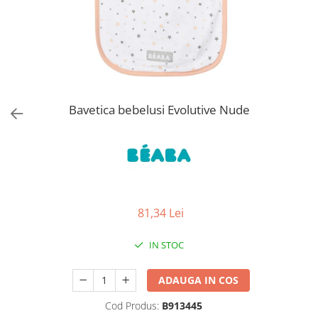
Jucarii de Sortare
Consultanta Instalare
Jucarii de tras
Jucarii din plus
Jucarii muzicale
Jucarii pentru baie
Jucarii Senzoriale
Bavetica bebelusi Evolutive Nude
PAPUSI
81,34 Lei
IN STOC
ADAUGA IN COS
Cod Produs:
B913445