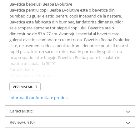
Bavetica bebelusi Beaba Evolutive
Bavetica pentru copii Beaba Evolutive este o bavetica din
bumbac, cu guler elastic, pentru copii incepand de la nastere.
Bavetica este fabricata din bumbac, iar datorita dimensiunilor
sale acopera aproape tot pieptul copilului. Bavetica are o
dimensiune de 53 x 27 cm. Avantajul esential al bavetei este
gulerul elastic, seamanator cu un tricou. Bavetica Beaba Evolutive
este, de asemenea ideala pentru drum, deoarece poate fi usor si
rapid pliata intr-un saculet mic cusut in partea din spate si nu
ocupa spatiu intre bagaje. Bavetica Beaba poate fi spalata in
masina de apalat la 30'°C.
Caracteristici:
,€¢ bavetica din bumbac
,€¢ guler elastic
,€¢ dimensiuni mari 53 x 27cm
VEZI MAI MULT
,€¢ design vesel
Informatii conformitate produs
,€¢ potrivit pentru calatorii
,€¢ produs fabricat in Franta
Caracteristici
Review-uri
(0)