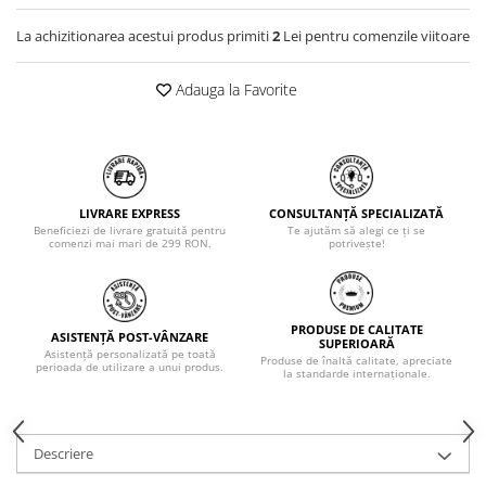
La achizitionarea acestui produs primiti
2
Lei pentru comenzile viitoare
Adauga la Favorite
LIVRARE EXPRESS
CONSULTANȚĂ SPECIALIZATĂ
Beneficiezi de livrare gratuită pentru
Te ajutăm să alegi ce ți se
comenzi mai mari de 299 RON.
potrivește!
PRODUSE DE CALITATE
ASISTENȚĂ POST-VÂNZARE
SUPERIOARĂ
Asistență personalizată pe toată
Produse de înaltă calitate, apreciate
perioada de utilizare a unui produs.
la standarde internaționale.
Descriere