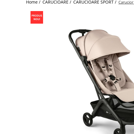
Home /
CARUCIOARE /
CARUCIOARE SPORT /
Carucior
Jucarii de Sortare
Consultanta Instalare
Jucarii de tras
Jucarii din plus
Jucarii muzicale
Jucarii pentru baie
Jucarii Senzoriale
PAPUSI