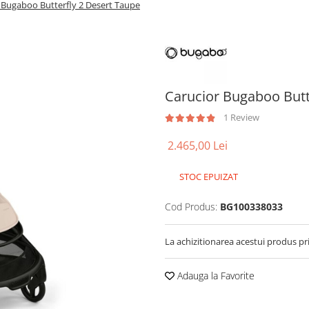
 Bugaboo Butterfly 2 Desert Taupe
Carucior Bugaboo Butt
1 Review
2.465,00 Lei
STOC EPUIZAT
Cod Produs:
BG100338033
La achizitionarea acestui produs pr
Adauga la Favorite