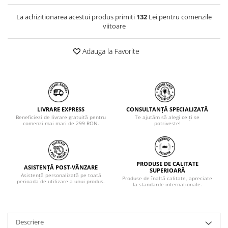
La achizitionarea acestui produs primiti
132
Lei pentru comenzile
viitoare
Adauga la Favorite
LIVRARE EXPRESS
CONSULTANȚĂ SPECIALIZATĂ
Beneficiezi de livrare gratuită pentru
Te ajutăm să alegi ce ți se
comenzi mai mari de 299 RON.
potrivește!
PRODUSE DE CALITATE
ASISTENȚĂ POST-VÂNZARE
SUPERIOARĂ
Asistență personalizată pe toată
Produse de înaltă calitate, apreciate
perioada de utilizare a unui produs.
la standarde internaționale.
Descriere