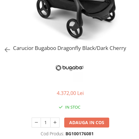
Jucarii de Sortare
Consultanta Instalare
Jucarii de tras
Jucarii din plus
Jucarii muzicale
Jucarii pentru baie
Jucarii Senzoriale
Carucior Bugaboo Dragonfly Black/Dark Cherry
PAPUSI
4.372,00 Lei
IN STOC
ADAUGA IN COS
Cod Produs:
BG100176081