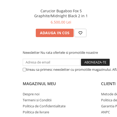
Capacitate landou: 9 kg.
Materiale: 100% poliester, husa bara de protectie 100% 
Carucior Bugaboo Fox 5
Tesaturile pot fi spalate la masina la 30°C. Elementele di
Graphite/Midnight Black 2 in 1
curatate cu o carpa umeda. Consultati intotdeauna etic
6.500,00 Lei
exacte.
ADAUGA IN COS
ATENTIE! Setul nu include capotina. In pachet se rega
salteluta, partea textila.
Newsletter
Nu rata ofertele si promotiile noastre
Vreau sa primesc newsletter cu promotiile magazinului. Af
MAGAZINUL MEU
CLIENTI
Despre noi
Metode de
Termeni si Conditii
Politica d
Politica de Confidentialitate
Garantia 
Politica de livrare
ANPC