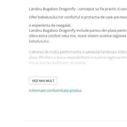
Landou Bugaboo Dragonfly - conceput sa fie practic si usor d
Oferi bebelusului tot confortul si protectia de care are nevoi
o experienta de neegalat.
Landou Bugaboo Dragonfly include panou din plasa pentru 
ofera extra confort celui mic. Acest sistem sustine reglarea
bebelusului.
Calitatea de inalta performanta a saltelutei landoului indu
plasa 3D ofera o buna respirabilitate si sustine reglarea te
micutului tau indiferent de vreme.
Caracteristici Landou Bugaboo Dragonfly:
VEZI MAI MULT
Potrivit de la nastere si pana la aproximativ 6 luni.
Informatii conformitate produs
Landou pliabil cu panou din plasa, pentru o mai buna ve
Salteluta de inalta calitate, cu strat din plasa 3D ce ofer
reglarea temperaturii naturale a corpului bebelusului.
Tesatura hidrofuga fara PFAS.
Caracteristici tehnice: