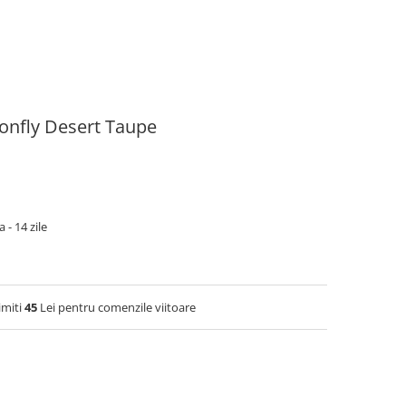
nfly Desert Taupe
 - 14 zile
imiti
45
Lei pentru comenzile viitoare