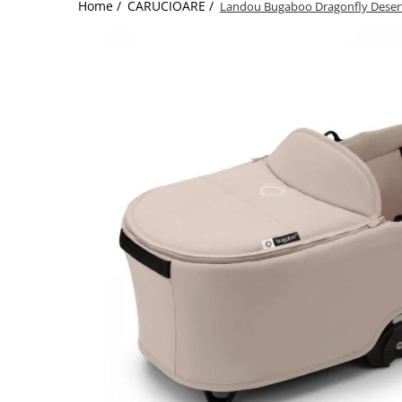
Home /
CARUCIOARE /
Landou Bugaboo Dragonfly Deser
Jucarii de Sortare
Consultanta Instalare
Jucarii de tras
Jucarii din plus
Jucarii muzicale
Jucarii pentru baie
Jucarii Senzoriale
PAPUSI