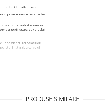
e utilizat inca din prima zi.
e in primele luni de viata, iar tie
o mai buna ventilatie, ceea ce
 temperaturii naturale a corpului
ce un somn natural. Stratul din
mperaturii naturale a corpului
ntilatie a aerului.
a o buna respirabilitate si sustine
PRODUSE SIMILARE