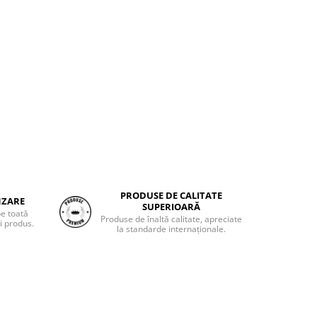
PRODUSE DE CALITATE
NZARE
SUPERIOARĂ
pe toată
Produse de înaltă calitate, apreciate
i produs.
la standarde internaționale.