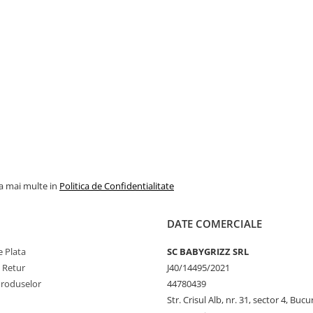
piele vegetariana.
n imitatie de piele pot fi
heta pentru instructiunile
sesc: baza landoului,
la mai multe in
Politica de Confidentialitate
DATE COMERCIALE
 Plata
SC BABYGRIZZ SRL
e Retur
J40/14495/2021
Produselor
44780439
Str. Crisul Alb, nr. 31, sector 4, Bucu