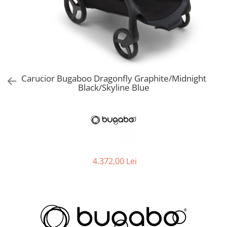
Jucarii de Sortare
Consultanta Instalare
Jucarii de tras
Jucarii din plus
Jucarii muzicale
Jucarii pentru baie
Jucarii Senzoriale
Carucior Bugaboo Dragonfly Graphite/Midnight
PAPUSI
Black/Skyline Blue
4.372,00 Lei