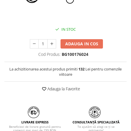
IN STOC
ADAUGA IN COS
Cod Produs:
BG100176024
La achizitionarea acestui produs primiti
132
Lei pentru comenzile
viitoare
Adauga la Favorite
LIVRARE EXPRESS
CONSULTANȚĂ SPECIALIZATĂ
Beneficiezi de livrare gratuită pentru
Te ajutăm să alegi ce ți se
comenzi mai mari de 299 RON.
potrivește!