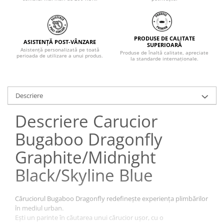
PRODUSE DE CALITATE
ASISTENȚĂ POST-VÂNZARE
SUPERIOARĂ
Asistență personalizată pe toată
Produse de înaltă calitate, apreciate
perioada de utilizare a unui produs.
la standarde internaționale.
Descriere
Descriere Carucior
Bugaboo Dragonfly
Graphite/Midnight
Black/Skyline Blue
Căruciorul Bugaboo Dragonfly redefinește experiența plimbărilor
în mediul urban.
Ești un parinte în căutarea unui cărucior ușor, cu o