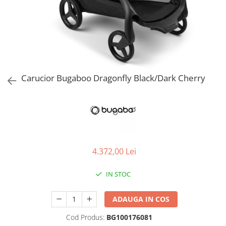
Jucarii de Sortare
Consultanta Instalare
Jucarii de tras
Jucarii din plus
Jucarii muzicale
Jucarii pentru baie
Jucarii Senzoriale
Carucior Bugaboo Dragonfly Black/Dark Cherry
PAPUSI
4.372,00 Lei
IN STOC
ADAUGA IN COS
Cod Produs:
BG100176081