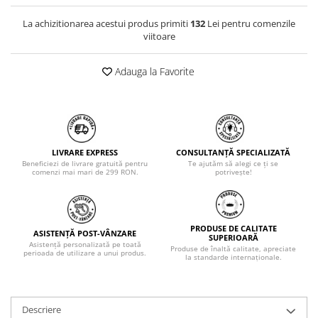
La achizitionarea acestui produs primiti
132
Lei pentru comenzile
viitoare
Adauga la Favorite
LIVRARE EXPRESS
CONSULTANȚĂ SPECIALIZATĂ
Beneficiezi de livrare gratuită pentru
Te ajutăm să alegi ce ți se
comenzi mai mari de 299 RON.
potrivește!
PRODUSE DE CALITATE
ASISTENȚĂ POST-VÂNZARE
SUPERIOARĂ
Asistență personalizată pe toată
Produse de înaltă calitate, apreciate
perioada de utilizare a unui produs.
la standarde internaționale.
Descriere