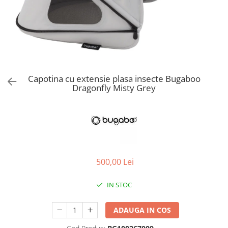
Jucarii de Sortare
Consultanta Instalare
Jucarii de tras
Jucarii din plus
Jucarii muzicale
Jucarii pentru baie
Jucarii Senzoriale
Capotina cu extensie plasa insecte Bugaboo
PAPUSI
Dragonfly Misty Grey
500,00 Lei
IN STOC
ADAUGA IN COS