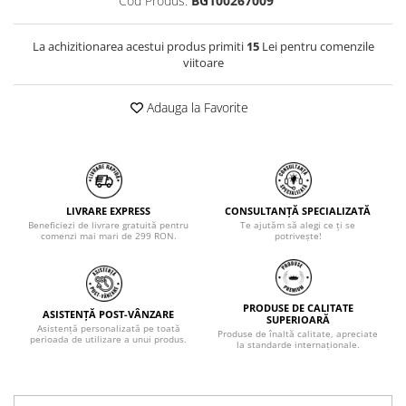
Cod Produs:
BG100267009
La achizitionarea acestui produs primiti
15
Lei pentru comenzile
viitoare
Adauga la Favorite
LIVRARE EXPRESS
CONSULTANȚĂ SPECIALIZATĂ
Beneficiezi de livrare gratuită pentru
Te ajutăm să alegi ce ți se
comenzi mai mari de 299 RON.
potrivește!
PRODUSE DE CALITATE
ASISTENȚĂ POST-VÂNZARE
SUPERIOARĂ
Asistență personalizată pe toată
Produse de înaltă calitate, apreciate
perioada de utilizare a unui produs.
la standarde internaționale.