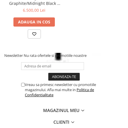
inclus.
Graphite/Midnight Black 2
Utilizati sistemul de ranforsare si atasare pe care il primiti
in 1
6.500,00 Lei
la achizitionarea caruciorului dvs. Bugaboo Dragonfly.
ADAUGA IN COS
Newsletter
Nu rata ofertele si promotiile noastre
Vreau sa primesc newsletter cu promotiile
magazinului. Afla mai multe in
Politica de
Confidentialitate
MAGAZINUL MEU
CLIENTI