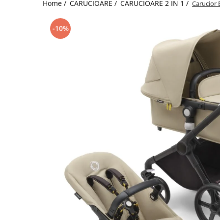
Home /
CARUCIOARE /
CARUCIOARE 2 IN 1 /
Carucior 
Jucarii de Sortare
Consultanta Instalare
Jucarii de tras
-10%
Jucarii din plus
Jucarii muzicale
Jucarii pentru baie
Jucarii Senzoriale
PAPUSI