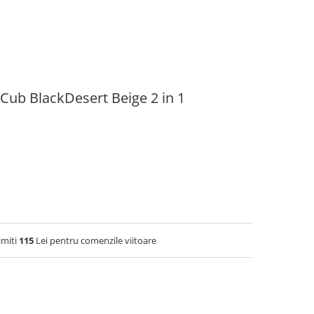
Cub BlackDesert Beige 2 in 1
imiti
115
Lei pentru comenzile viitoare