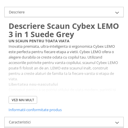
Descriere
Descriere Scaun Cybex LEMO
3 in 1 Suede Grey
UN SCAUN PENTRU TOATA VIATA
Inovatia premiata, ultra-inteligenta si ergonomica Cybex LEMO
este perfecta pentru fiecare etapa a vietii. Cybex LEMO ofera o
alegere durabila ce creste odata cu copilul tau. Utilizand
accesoriile potrivite pentru varsta copilului, scaunul Cybex LEMO
poate fi folosit an de an. LEMO este scaunul inalt, construit
pentru a creste alaturi de familia ta la fiecare varsta si etapa de
viata.
Libertatea nou-nascutului
Conceput pentru a se potrivi stilului de viata modern, parintii isi
pot avea in sfarsit nou-nascutul aproape, avand totodata mainile
VEZI MAI MULT
libere. Combinati scaunul cu Balansoarul Cybex LEMO (se
achizitioneaza separat) si bebelusul va fi alaturi de voi inca din
Informatii conformitate produs
prima zi.
Ajustare fara efort
Caracteristici
Un scaun ce se adapteaza pentru a se potrivi in familia dvs. Nu
sunt necesare unelte, doar o singura mana pentru a regla scaunul