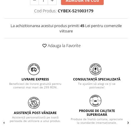
ADAUGA IN COS
Cod Produs:
CYBEX-521003179
La achizitionarea acestui produs primiti
45
Lei pentru comenzile
viitoare
Adauga la Favorite
LIVRARE EXPRESS
CONSULTANȚĂ SPECIALIZATĂ
Beneficiezi de livrare gratuită pentru
Te ajutăm să alegi ce ți se
comenzi mai mari de 299 RON.
potrivește!
PRODUSE DE CALITATE
ASISTENȚĂ POST-VÂNZARE
SUPERIOARĂ
Asistență personalizată pe toată
Produse de înaltă calitate, apreciate
perioada de utilizare a unui produs.
la standarde internaționale.