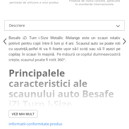
Produse de înaltă calitate, apreciate
perioada de utilizare a unui produs.
la standarde internaționale.
Descriere
Besafe iZi Turn i-Size Metallic Melange este un scaun rotativ
potrivit pentru copii între 6 luni și 4 ani. Scaunul auto se poate roti
cu ușurință,astfel iti va fi foarte ușor să-l scoți sau să îl așezi pe
Pe măsură ce copilul dumneavoastră
copilaș în scaun în mașină.
crește, scaunul poate fi rotit 360°.
Principalele
caracteristici ale
scaunului auto Besafe
iZi Turn i-Size
VEZI MAI MULT
Rotire 360 °
scaunul auto poate fi rotit foarte ușor
-
Informatii conformitate produs
către tine pentru a-l aseza si asigura pe micutul tau.