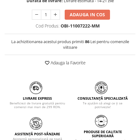
Durata de livrare:
Livrare estimata - 14-21 zile
ADAUGA IN COS
Cod Produs:
OBI-11007222-MM
La achizitionarea acestui produs primiti
86
Lei pentru comenzile
viitoare
Adauga la Favorite
LIVRARE EXPRESS
CONSULTANȚĂ SPECIALIZATĂ
Beneficiezi de livrare gratuită pentru
Te ajutăm să alegi ce ți se
comenzi mai mari de 299 RON.
potrivește!
PRODUSE DE CALITATE
ASISTENȚĂ POST-VÂNZARE
SUPERIOARĂ
Asistență personalizată pe toată