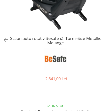
Jucarii de Sortare
Consultanta Instalare
Jucarii de tras
Jucarii din plus
Jucarii muzicale
Jucarii pentru baie
Jucarii Senzoriale
Scaun auto rotativ Besafe iZi Turn i-Size Metallic
PAPUSI
Melange
2.841,00 Lei
IN STOC