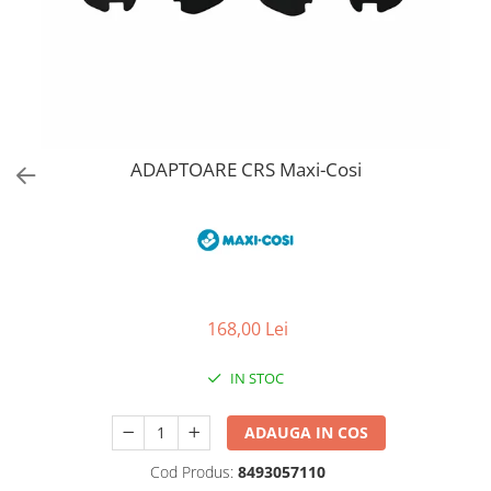
Jucarii de Sortare
Consultanta Instalare
Jucarii de tras
Jucarii din plus
Jucarii muzicale
Jucarii pentru baie
Jucarii Senzoriale
ADAPTOARE CRS Maxi-Cosi
PAPUSI
168,00 Lei
IN STOC
ADAUGA IN COS
Cod Produs:
8493057110