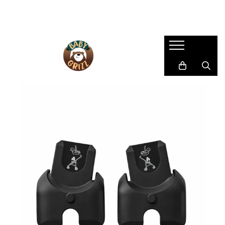
SCAUNE AUTO COPII
CARUCIOARE
CAMERA COPILULUI
HRANIRE SI DIVERSIFICARE
JUCARII & JOCURI
LA PLIMBARE
Îngrijire mamă și bebeluș
SCAUNE AUTO
CARUCIOARE 3 IN 1
MOBILIER
ROBOȚI DE BUCĂTĂRIE
Centre de activitati
Accesorii
BAIE & ESENȚIALE
SCAUNE AUTO TIP SCOICĂ
CARUCIOARE 2 IN 1
PATUTURI
ACCESORII PENTRU MASĂ
JOCURI EDUCATIVE
Biciclete
ARPIRATOARE NAZALE
SCAUNE ROTATIVE
CARUCIOARE SPORT
SISTEME DE SUPRAVEGHERE
BAVEȚICI PENTRU BEBELUȘI
Arts and Crafts
Role
Pompe de sân
SCAUNE AUTO GRUPA II/III
FARFURII SI BOLURI PENTRU
Figurine
CARUCIOARE GEMENI/DUBLE
BALANSOARE
SISTEME DE PURTARE COPII
Sutiene pentru alăptare
BEBELUȘI
SCAUNE AUTO TIP ÎNALȚĂTOR CU
Jocuri de Construit
ACCESORII CARUCIOARE
DECORAȚIUNI
Triciclete
SPĂTAR
LINGURIȚE ȘI FURCULIȚE
Jocuri de rol
SCAUNE AUTO EVOLUTIVE
LANDOURI
Trotinete
CANI SI TERMOSURI
Jocuri pentru dexteritate
SCAUNE AUTO REAR FACING
RECIPIENTE DE STOCARE
Jucarii instrumente muzicale
PRELUNGIT
Masinute si Trenulete
SCAUNE DE MASĂ PENTRU
ACCESORII SCAUNE AUTO
BEBELUȘI
Puzzle
OGLINZI
Salteluțe
STERILIZATOARE
PARASOLARE
JUCARII BEBELUSI
PROTECTII DE BANCHETA
Jucarii de dentitie
BAZE SCAUNE AUTO