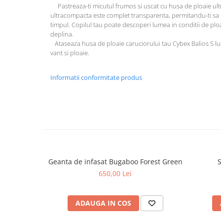
Pastreaza-ti micutul frumos si uscat cu husa de ploaie ul
ultracompacta este complet transparenta, permitandu-ti sa i
timpul. Copilul tau poate descoperi lumea in conditii de pl
deplina.
Ataseaza husa de ploaie caruciorului tau Cybex Balios S lux
vant si ploaie.
Informatii conformitate produs
Geanta de infasat Bugaboo Forest Green
650,00 Lei
ADAUGA IN COS