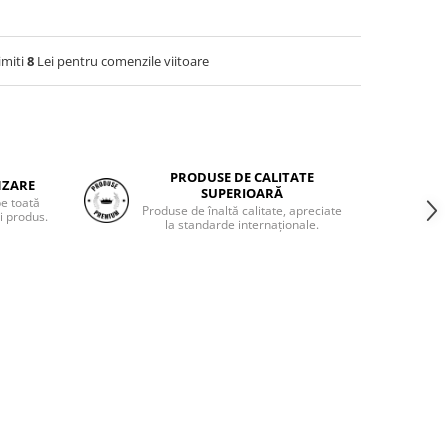
imiti
8
Lei pentru comenzile viitoare
PRODUSE DE CALITATE
NZARE
SUPERIOARĂ
pe toată
Produse de înaltă calitate, apreciate
i produs.
la standarde internaționale.