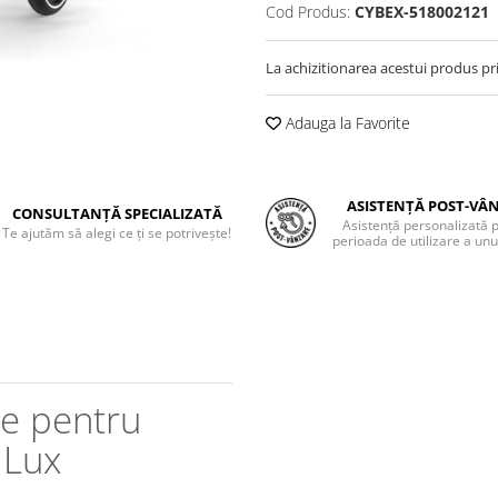
Cod Produs:
CYBEX-518002121
La achizitionarea acestui produs pr
Adauga la Favorite
ASISTENȚĂ POST-VÂ
CONSULTANȚĂ SPECIALIZATĂ
Asistență personalizată 
Te ajutăm să alegi ce ți se potrivește!
perioada de utilizare a unu
ie pentru
 Lux