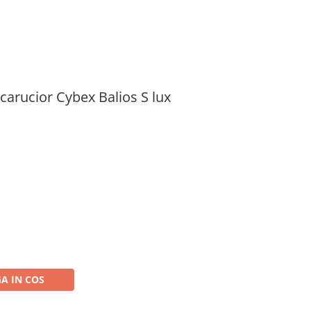
carucior Cybex Balios S lux
A IN COS