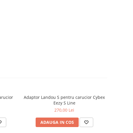
arucior
Adaptor Landou S pentru carucior Cybex
Sac 
Eezy S Line
270,00 Lei
ADAUGA IN COS
V