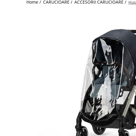
Home /
CARUCIOARE /
ACCESORII CARUCIOARE /
Husa
Jucarii de Sortare
Consultanta Instalare
Jucarii de tras
Jucarii din plus
Jucarii muzicale
Jucarii pentru baie
Jucarii Senzoriale
PAPUSI