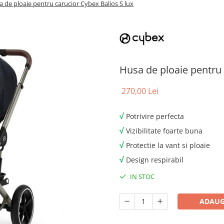
 de ploaie pentru carucior Cybex Balios S lux
Husa de ploaie pentru 
270,00 Lei
√
Potrivire perfecta
√
Vizibilitate foarte buna
√
Protectie la vant si ploaie
√
Design respirabil
IN STOC
ADAUG