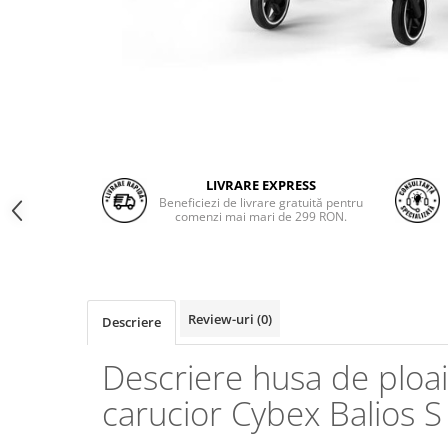
LIVRARE EXPRESS
Beneficiezi de livrare gratuită pentru
comenzi mai mari de 299 RON.
Review-uri
(0)
Descriere
Descriere husa de ploa
carucior Cybex Balios S