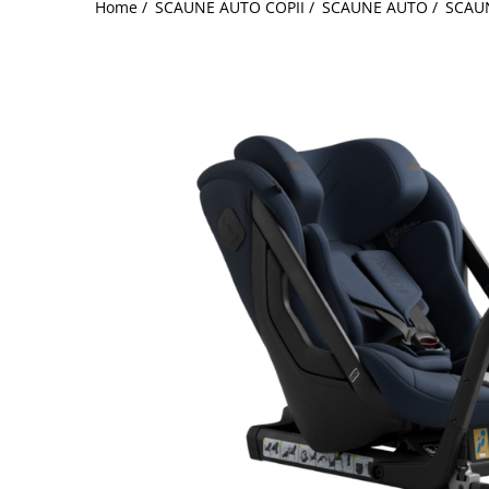
Home /
SCAUNE AUTO COPII /
SCAUNE AUTO /
SCAU
Jucarii de Sortare
Consultanta Instalare
Jucarii de tras
Jucarii din plus
Jucarii muzicale
Jucarii pentru baie
Jucarii Senzoriale
PAPUSI