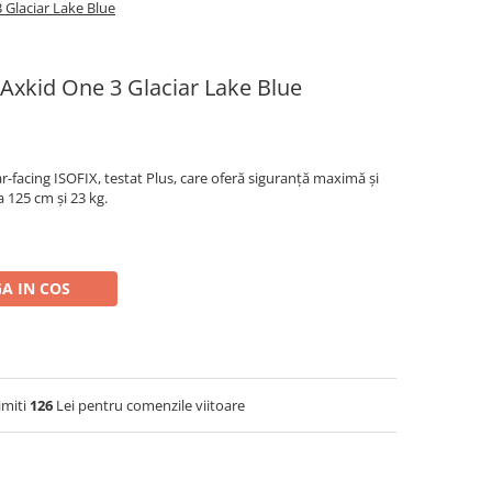
3 Glaciar Lake Blue
e Axkid One 3 Glaciar Lake Blue
-facing ISOFIX, testat Plus, care oferă siguranță maximă și
a 125 cm și 23 kg.
A IN COS
imiti
126
Lei pentru comenzile viitoare