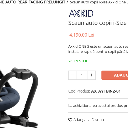
NE AUTO REAR FACING PRELUNGIT /
Scaun auto copii i-Size Axkid One 
Scaun auto copii i-Siz
4.190,00 Lei
Axkid ONE 3 este un scaun auto rear
instalare rapidă pentru copii până l
IN STOC
ADAUG
Cod Produs:
AX_AYTBR-2-01
La achizitionarea acestui produs pr
Adauga la Favorite