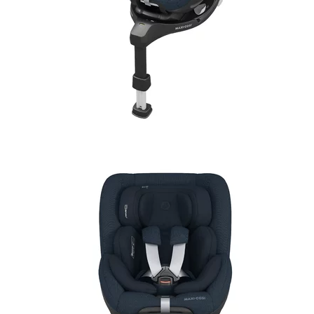
Jucarii de Sortare
Consultanta Instalare
Jucarii de tras
Jucarii din plus
Jucarii muzicale
Jucarii pentru baie
Jucarii Senzoriale
PAPUSI