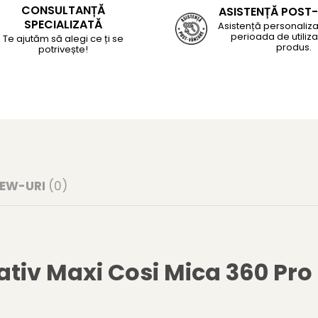
CONSULTANȚĂ
ASISTENȚĂ POST
SPECIALIZATĂ
Asistență personaliza
perioada de utiliza
Te ajutăm să alegi ce ți se
produs.
potrivește!
IEW-URI
(0)
ativ Maxi Cosi Mica 360 Pro