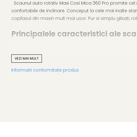
Scaunul auto rotativ Maxi Cosi Mica 360 Pro promite cel mai
confortabile de inclinare. Conceput la cele mai inalte sta
copilasul din masin mult mai usor. Pur si simplu glisati, roti
Principalele caracteristici ale sc
1. Tetiera cu perne de siguranta A
VEZI MAI MULT
Informatii conformitate produs
Scaunul auto Mica Eco Pro 360 dispune de perne de siguran
20%. Mica 360 Pro are integrata G-CELL Side Impact Prote
in special in jurul capului, gatului si umerilor.
2. Insert de nou nascut
Mica 360 Pro poate fi folosit direct de la nastere, cu o 
Mica 360 Pro ofera parintilor liniste sufleteasca, stiind ca