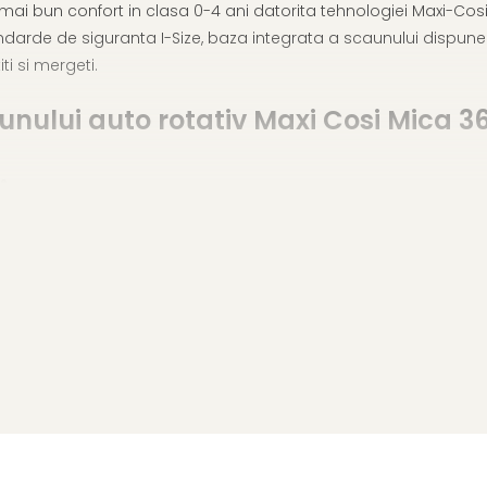
 bun confort in clasa 0-4 ani datorita tehnologiei Maxi-Cosi Sli
ndarde de siguranta I-Size, baza integrata a scaunului dispune 
ti si mergeti.
aunului auto rotativ Maxi Cosi Mica 3
ir Protect
ta brevetate AirProtect in tetiera pentru a va proteja copilul 
ction, conceput special pentru a extinde fortele unui impact d
incrustatie super comoda integrata pentru nou-nascut, pana la v
 ii ofera copilului lor cel mai bun confort de somn posibil, inca 