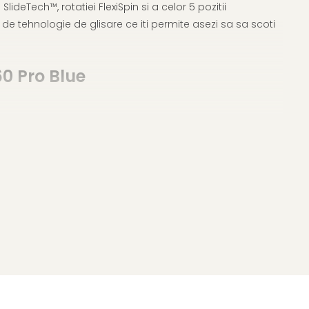
deTech™, rotatiei FlexiSpin si a celor 5 pozitii
de tehnologie de glisare ce iti permite asezi sa sa scoti
60 Pro Blue
si pentru a reduce riscul de ranire a capului cu pana la
eparte de copilul dumneavoastra, pentru a reduce ranile
arsta de 4 ani. Cu un confort superior pentru bebelus,
din prima zi. Si asa cum poate confirma fiecare parinte,