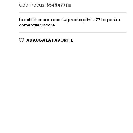
Cod Produs:
8549477110
La achizitionarea acestui produs primiti
77
Lei pentru
comenzile viitoare
ADAUGA LA FAVORITE