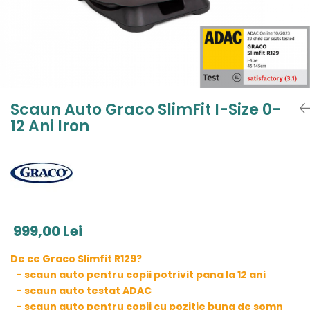
Jucarii de Sortare
Consultanta Instalare
Jucarii de tras
Jucarii din plus
Jucarii muzicale
Jucarii pentru baie
Jucarii Senzoriale
Scaun Auto Graco SlimFit I-Size 0-
PAPUSI
12 Ani Iron
999,00 Lei
De ce Graco Slimfit R129?
- scaun auto pentru copii potrivit pana la 12 ani
- scaun auto testat ADAC
- scaun auto pentru copii cu pozitie buna de somn