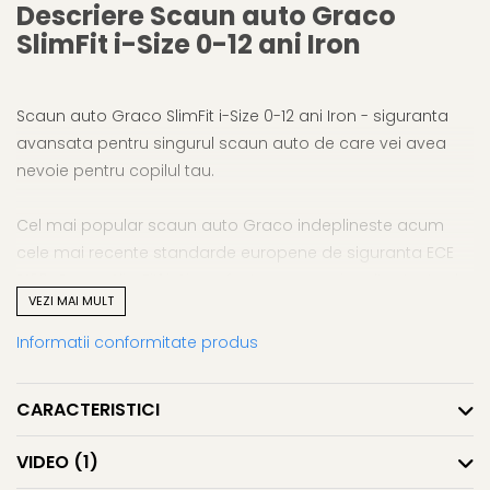
Descriere Scaun auto Graco
SlimFit i-Size 0-12 ani Iron
Scaun auto Graco SlimFit i-Size 0-12 ani Iron - siguranta
avansata pentru singurul scaun auto de care vei avea
nevoie pentru copilul tau.
Cel mai popular scaun auto Graco indeplineste acum
cele mai recente standarde europene de siguranta ECE
R129. Graco SlimFit
'
i-Size a fost supus mai multor teste de
VEZI MAI MULT
impact lateral, este clasificat in functie de inaltime si
mentine copilul cu spatele la sensul de mers mai mult
Informatii conformitate produs
timp - de la nastere pana la 105 cm (aproximativ 4 ani).
CARACTERISTICI
Graco SlimFit
'
i-Size este un scaun auto convertibil 2 in 1,
construit pentru a se adapta si a creste odata cu copilul
VIDEO
(1)
tau, de la nastere pana la 145 cm sau aproximativ 12 ani.'