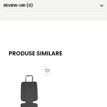
REVIEW-URI
(0)
Siguranta avansata
Scaunul auto convertibil Graco SlimFit original a fost
adaptat pentru a indeplini noile standarde R129 ale UE. Cel
mai important, Graco SlimFit
'
i-Size a fost supus unor teste
de impact lateral mai ample si se asigura ca micutul tau
calatoreste mai mult timp cu spatele la sensul de mers,
cel mai sigur mod de a calatori.
PRODUSE SIMILARE
Protectie premium
Sa-ti tii micutul in siguranta nu a fost niciodata mai usor.
Safety Surround,„¢ Side Impact Protection si dispozitivul
interschimbabil de protectie impotriva impactului lateral
TrueShield,„¢ actioneaza pentru a reduce impactul in
cazul unei coliziuni si asigura o protectie imbunatatita a
capului, gatului si coloanei vertebrale a copilului.