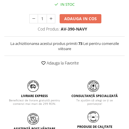
IN STOC
ADAUGA IN COS
Cod Produs:
AV-390-NAVY
La achizitionarea acestui produs primiti
73
Lei pentru comenzile
viitoare
Adauga la Favorite
LIVRARE EXPRESS
CONSULTANȚĂ SPECIALIZATĂ
Beneficiezi de livrare gratuită pentru
Te ajutăm să alegi ce ți se
comenzi mai mari de 299 RON.
potrivește!
PRODUSE DE CALITATE
ASISTENȚĂ POST-VÂNZARE