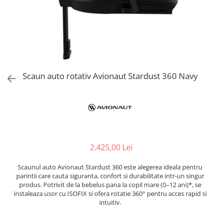
Jucarii de Sortare
Consultanta Instalare
Jucarii de tras
Jucarii din plus
Jucarii muzicale
Jucarii pentru baie
Jucarii Senzoriale
Scaun auto rotativ Avionaut Stardust 360 Navy
PAPUSI
2.425,00 Lei
Scaunul auto Avionaut Stardust 360 este alegerea ideala pentru
parintii care cauta siguranta, confort si durabilitate intr-un singur
produs. Potrivit de la bebelus pana la copil mare (0–12 ani)*, se
instaleaza usor cu ISOFIX si ofera rotatie 360° pentru acces rapid si
intuitiv.