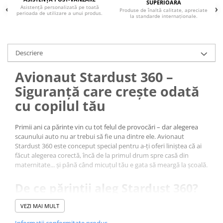
SUPERIOARĂ
Asistență personalizată pe toată
Produse de înaltă calitate, apreciate
perioada de utilizare a unui produs.
la standarde internaționale.
Descriere
Avionaut Stardust 360 –
Siguranță care crește odată
cu copilul tău
Primii ani ca părinte vin cu tot felul de provocări – dar alegerea
scaunului auto nu ar trebui să fie una dintre ele. Avionaut
Stardust 360 este conceput special pentru a-ți oferi liniștea că ai
făcut alegerea corectă, încă de la primul drum spre casă din
maternitate... și până când micuțul tău e gata să meargă la școală.
De ce părinții aleg Stardust 360?
Instalare cu ISOFIX și rotație completă 360° – pentru ca tu să-ți
VEZI MAI MULT
poți așeza copilul ușor în mașină, fără contorsionări sau stres,
indiferent de ora sau de vreme. În primele luni, fiecare detaliu