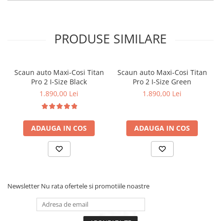
PRODUSE SIMILARE
Scaun auto Maxi-Cosi Titan
Scaun auto Maxi-Cosi Titan
Pro 2 I-Size Black
Pro 2 I-Size Green
1.890,00 Lei
1.890,00 Lei
ADAUGA IN COS
ADAUGA IN COS
🔒
Fixare rapidă și ușoară – fără stres, cu un
singur click
Simplifică rutina zilnică: scutul frontal, compact și căptușit, se
fixează rapid cu un singur click, oferind o alternativă intuitivă la
Newsletter
Nu rata ofertele si promotiile noastre
sistemele clasice cu centuri. Se ajustează fără efort pentru a se
adapta creșterii copilului, iar
indicatorul de blocare
îți oferă
confirmarea unei instalări sigure.