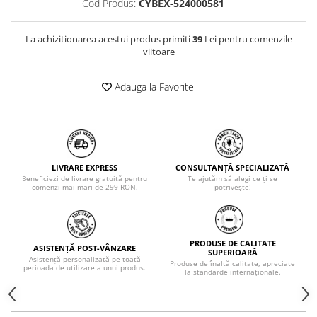
Cod Produs:
CYBEX-524000581
La achizitionarea acestui produs primiti
39
Lei pentru comenzile
viitoare
Adauga la Favorite
LIVRARE EXPRESS
CONSULTANȚĂ SPECIALIZATĂ
Beneficiezi de livrare gratuită pentru
Te ajutăm să alegi ce ți se
comenzi mai mari de 299 RON.
potrivește!
PRODUSE DE CALITATE
ASISTENȚĂ POST-VÂNZARE
SUPERIOARĂ
Asistență personalizată pe toată
Produse de înaltă calitate, apreciate
perioada de utilizare a unui produs.
la standarde internaționale.