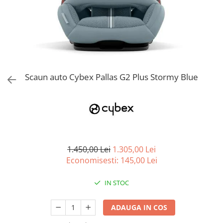
Jucarii de Sortare
Consultanta Instalare
Jucarii de tras
Jucarii din plus
Jucarii muzicale
Jucarii pentru baie
Jucarii Senzoriale
Scaun auto Cybex Pallas G2 Plus Stormy Blue
PAPUSI
1.450,00 Lei
1.305,00 Lei
Economisesti:
145,00
Lei
IN STOC
ADAUGA IN COS