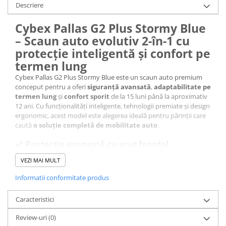
Descriere
Cybex Pallas G2 Plus Stormy Blue
– Scaun auto evolutiv 2-în-1 cu
protecție inteligentă și confort pe
termen lung
Cybex Pallas G2 Plus Stormy Blue este un scaun auto premium
conceput pentru a oferi
siguranță avansată
,
adaptabilitate pe
termen lung
și
confort sporit
de la 15 luni până la aproximativ
12 ani. Cu funcționalități inteligente, tehnologii premiate și design
ergonomic, acest model este alegerea ideală pentru părinții care
caută
o soluție completă de mobilitate auto
.
✔️
Protecție avansată cu scut frontal
Scutul de impact integrat funcționează ca un airbag, reducând
VEZI MAI MULT
riscul leziunilor la nivelul gâtului cu până la
40%
. Se fixează
simplu, cu un singur click, pentru
siguranță fără stres
.
Informatii conformitate produs
Caracteristici
Review-uri
(0)