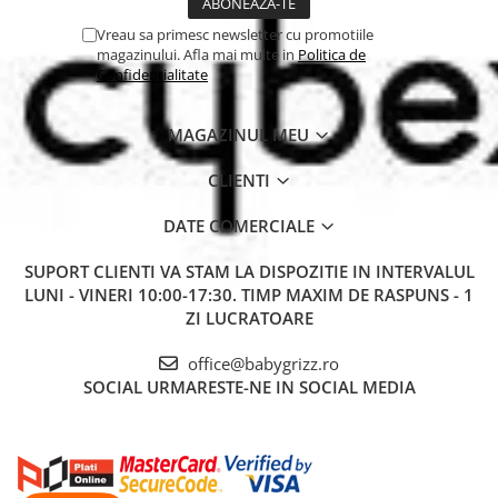
Vreau sa primesc newsletter cu promotiile
magazinului. Afla mai multe in
Politica de
Confidentialitate
MAGAZINUL MEU
CLIENTI
DATE COMERCIALE
SUPORT CLIENTI
VA STAM LA DISPOZITIE IN INTERVALUL
LUNI - VINERI 10:00-17:30. TIMP MAXIM DE RASPUNS - 1
ZI LUCRATOARE
office@babygrizz.ro
SOCIAL
URMARESTE-NE IN SOCIAL MEDIA
🔁
Gata de folosit de la 15 luni până la 12 ani
Proiectat să evolueze odată cu copilul tău: folosește scutul de
protecție până la înălțimea de 105 cm sau 21 kg. Ulterior, scaunul
se transformă cu ușurință într-un
înălțător cu spătar
, oferind