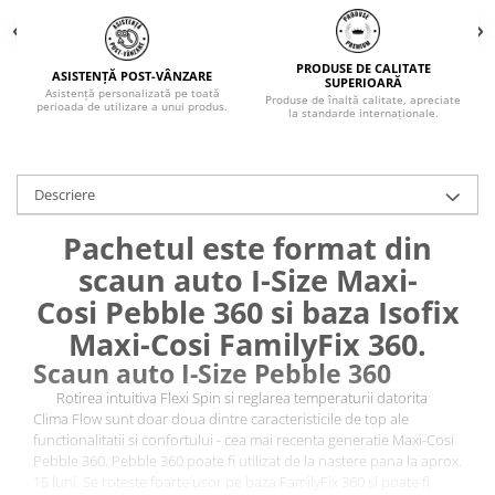
PRODUSE DE CALITATE
ASISTENȚĂ POST-VÂNZARE
SUPERIOARĂ
Asistență personalizată pe toată
Produse de înaltă calitate, apreciate
perioada de utilizare a unui produs.
la standarde internaționale.
Descriere
Pachetul este format din
scaun auto I-Size Maxi-
Cosi
Pebble 360 si baza Isofix
Maxi-Cosi FamilyFix 360.
Scaun auto I-Size Pebble 360
Rotirea intuitiva Flexi Spin si reglarea temperaturii datorita
Clima Flow sunt doar doua dintre caracteristicile de top ale
functionalitatii si confortului - cea mai recenta generatie Maxi-Cosi
Pebble 360. Pebble 360 ​​poate fi utilizat de la nastere pana la aprox.
15 luni. Se roteste foarte usor pe baza FamilyFix 360 si poate fi