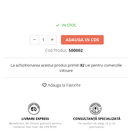
IN STOC
ADAUGA IN COS
Cod Produs:
500002
La achizitionarea acestui produs primiti
82
Lei pentru comenzile
viitoare
Adauga la Favorite
LIVRARE EXPRESS
CONSULTANȚĂ SPECIALIZATĂ
Beneficiezi de livrare gratuită pentru
Te ajutăm să alegi ce ți se
comenzi mai mari de 299 RON.
potrivește!