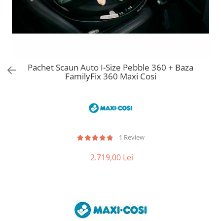
Jucarii de Sortare
Consultanta Instalare
Jucarii de tras
Jucarii din plus
Jucarii muzicale
Jucarii pentru baie
Pachet Scaun Auto I-Size Pebble 360 + Baza
Jucarii Senzoriale
FamilyFix 360 Maxi Cosi
PAPUSI
1 Review
2.719,00 Lei