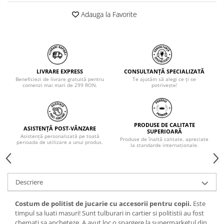
Adauga la Favorite
LIVRARE EXPRESS
CONSULTANȚĂ SPECIALIZATĂ
Beneficiezi de livrare gratuită pentru
Te ajutăm să alegi ce ți se
comenzi mai mari de 299 RON.
potrivește!
PRODUSE DE CALITATE
ASISTENȚĂ POST-VÂNZARE
SUPERIOARĂ
Asistență personalizată pe toată
Produse de înaltă calitate, apreciate
perioada de utilizare a unui produs.
la standarde internaționale.
Descriere
Costum de politist de jucarie cu accesorii pentru copii.
Este
timpul sa luati masuri! Sunt tulburari in cartier si politistii au fost
chemati sa ancheteze. A avut loc o spargere la supermarketul din