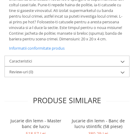
coltul casei tale. Pune-ti repede haina de politie, ia-ti catusele cu
tine si gaseste vinovatul. Ati izolat supermarketul cu banda
pentru locul crimei, astfel incat sa puteti investiga locul crimei. L-
ai prins pe hot? Foloseste-ti catusele pentru a aresta persoana
vinovata si a-l duce la sectie. Este timpul pentru o noua misiune!
Contine: jacheta de politie; mansete si breloc (spuma); banda de
bariera pentru scena crimei. Dimensiuni: 20 x 20 x 4 cm.
Informatii conformitate produs
Caracteristici
Review-uri
(0)
PRODUSE SIMILARE
Jucarie din lemn - Master
Jucarie din lemn - Banc de
banc de lucru
lucru stiintific (58 piese)
518,57 Lei
380,29 Lei