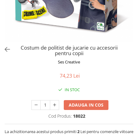
Jucarii de Sortare
Consultanta Instalare
Jucarii de tras
Jucarii din plus
Jucarii muzicale
Jucarii pentru baie
Jucarii Senzoriale
Costum de politist de jucarie cu accesorii
PAPUSI
pentru copii
Ses Creative
74,23 Lei
IN STOC
ADAUGA IN COS
Cod Produs:
18022
La achizitionarea acestui produs primiti
2
Lei pentru comenzile viitoare