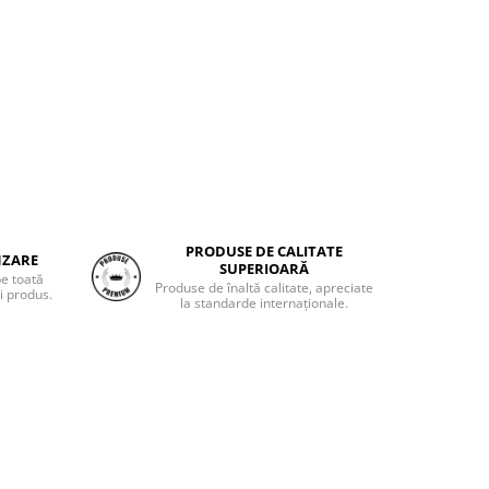
PRODUSE DE CALITATE
NZARE
SUPERIOARĂ
pe toată
Produse de înaltă calitate, apreciate
i produs.
la standarde internaționale.