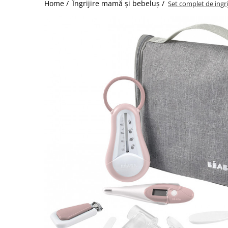
Home /
Îngrijire mamă și bebeluș /
Set complet de ingri
Jucarii de Sortare
Consultanta Instalare
Jucarii de tras
Jucarii din plus
Jucarii muzicale
Jucarii pentru baie
Jucarii Senzoriale
PAPUSI