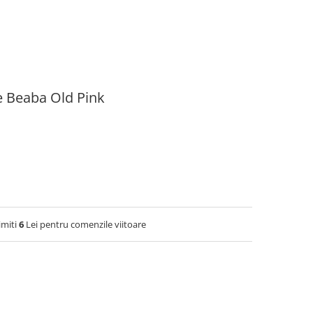
re Beaba Old Pink
imiti
6
Lei pentru comenzile viitoare