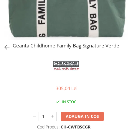
Jucarii de Sortare
Consultanta Instalare
Jucarii de tras
Jucarii din plus
Jucarii muzicale
Jucarii pentru baie
Jucarii Senzoriale
Geanta Childhome Family Bag Signature Verde
PAPUSI
305,04 Lei
IN STOC
ADAUGA IN COS
Cod Produs:
CH-CWFBSCGR