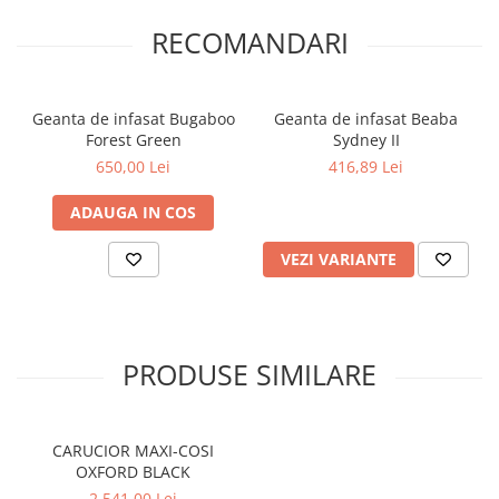
Buzunar interior inchis cu fermoar.
Inchidere simpla cu magnet.
RECOMANDARI
Gentuta detasabila.
Usor de curatat, material hidrofug.
Geanta de infasat Bugaboo
Geanta de infasat Beaba
Forest Green
Sydney II
650,00 Lei
416,89 Lei
ADAUGA IN COS
VEZI VARIANTE
PRODUSE SIMILARE
CARUCIOR MAXI-COSI
OXFORD BLACK
2.541,00 Lei