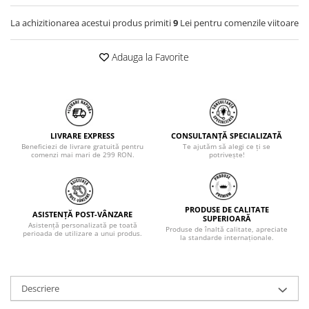
La achizitionarea acestui produs primiti
9
Lei pentru comenzile viitoare
Adauga la Favorite
LIVRARE EXPRESS
CONSULTANȚĂ SPECIALIZATĂ
Beneficiezi de livrare gratuită pentru
Te ajutăm să alegi ce ți se
comenzi mai mari de 299 RON.
potrivește!
PRODUSE DE CALITATE
ASISTENȚĂ POST-VÂNZARE
SUPERIOARĂ
Asistență personalizată pe toată
Produse de înaltă calitate, apreciate
perioada de utilizare a unui produs.
la standarde internaționale.
Descriere