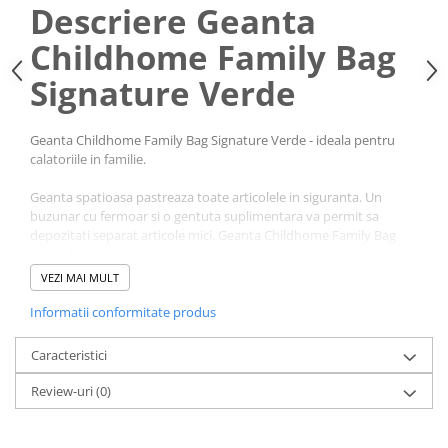
Descriere Geanta
Childhome Family Bag
Signature Verde
Geanta Childhome Family Bag Signature Verde - ideala pentru
calatoriile in familie.
Geanta spatioasa pastreaza toate articolele in siguranta. Un
buzunar cu fermoar si o gentuta suplimentara va permit sa
depozitati separat articole mici. Geanta Childhome Family Bag
poate fi deschisa si inchisa printr-un magnet.
VEZI MAI MULT
Caracteristici Geanta
Informatii conformitate produs
Childhome Family Bag
Signature Verde:
Caracteristici
Review-uri
(0)
Geanta foarte practica, cu un design original Belgian.
Multifunctionala, perfecta pentru fiecare ocazie.
Spatiu de depozitare generos.