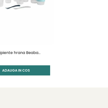
cipiente hrana Beaba
0 ml, 4x150 ml, 6x250 ml
ADAUGA IN COS