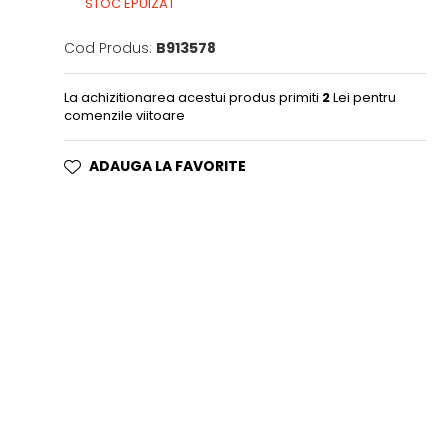
STOC EPUIZAT
Cod Produs:
B913578
La achizitionarea acestui produs primiti
2
Lei pentru
comenzile viitoare
ADAUGA LA FAVORITE