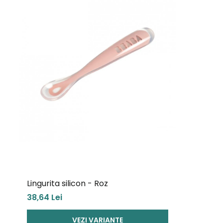
Simetrice
: Pot fi utilizate atât cu mâna stângă, cât și
Silicon suplu și moale
: Fără riscuri de rănire.
Lingura albă mai rigidă
: Pentru o mai bună control al 
Detalii tehnice
:
Vârsta
: De la 4 luni.
Material
: Silicon de înaltă calitate.
Îngrijire
: Se poate spăla manual sau în mașina de spă
Lingurita silicon - Roz
38,64 Lei
VEZI VARIANTE