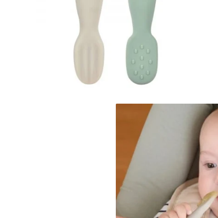
Jucarii de Sortare
Consultanta Instalare
Jucarii de tras
Jucarii din plus
Jucarii muzicale
Jucarii pentru baie
Jucarii Senzoriale
PAPUSI