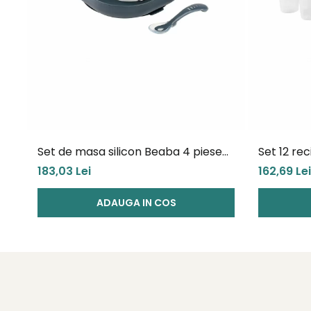
Set de masa silicon Beaba 4 piese
Set 12 re
Night Blue
Storm 2x9
183,03 Lei
162,69 Lei
ADAUGA IN COS