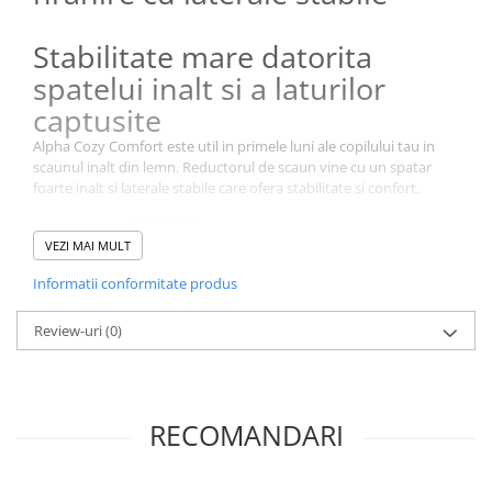
Stabilitate mare datorita
spatelui inalt si a laturilor
captusite
Alpha Cozy Comfort este util in primele luni ale copilului tau in
scaunul inalt din lemn. Reductorul de scaun vine cu un spatar
foarte inalt si laterale stabile care ofera stabilitate si confort.
VEZI MAI MULT
Informatii conformitate produs
Review-uri
(0)
RECOMANDARI
Tesatura piqué de inalta calitate