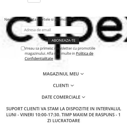
Sigur datorita stratului anti-
alunecare
Newsletter
Nu rata ofertele si promotiile noastre
Perna moale a scaunului este dotata cu un strat anti-alunecare
care o impiedica sa alunece inainte si inapoi in timpul mesei si al
jocului micului tau explorator, oferind mai mult confort si
siguranta.
Vreau sa primesc newsletter cu promotiile
magazinului. Afla mai multe in
Politica de
Utilizabil cu ham in 5 puncte si
Confidentialitate
curea de siguranta
Cozy Select Select poate fi folosit pe orice scaun inalt din lemn
MAGAZINUL MEU
Hauck si este compatibil atat cu hamul in 5 puncte, cat si cu
cureaua de siguranta care vin cu acesta.
CLIENTI
DATE COMERCIALE
SUPORT CLIENTI
VA STAM LA DISPOZITIE IN INTERVALUL
LUNI - VINERI 10:00-17:30. TIMP MAXIM DE RASPUNS - 1
ZI LUCRATOARE