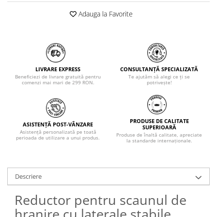
Adauga la Favorite
LIVRARE EXPRESS
CONSULTANȚĂ SPECIALIZATĂ
Beneficiezi de livrare gratuită pentru
Te ajutăm să alegi ce ți se
comenzi mai mari de 299 RON.
potrivește!
PRODUSE DE CALITATE
ASISTENȚĂ POST-VÂNZARE
SUPERIOARĂ
Asistență personalizată pe toată
Produse de înaltă calitate, apreciate
perioada de utilizare a unui produs.
la standarde internaționale.
Descriere
Reductor pentru scaunul de
hranire cu laterale stabile