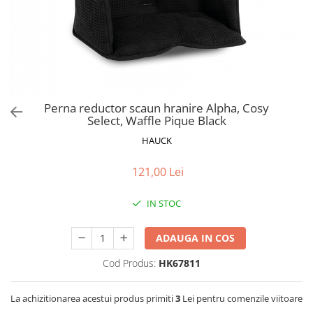
Jucarii de Sortare
Consultanta Instalare
Jucarii de tras
Jucarii din plus
Jucarii muzicale
Jucarii pentru baie
Jucarii Senzoriale
Perna reductor scaun hranire Alpha, Cosy
PAPUSI
Select, Waffle Pique Black
HAUCK
121,00 Lei
IN STOC
ADAUGA IN COS
Cod Produs:
HK67811
La achizitionarea acestui produs primiti
3
Lei pentru comenzile viitoare