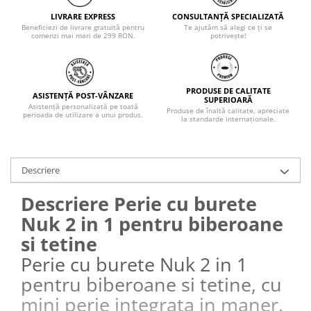
LIVRARE EXPRESS
CONSULTANȚĂ SPECIALIZATĂ
Beneficiezi de livrare gratuită pentru
Te ajutăm să alegi ce ți se
comenzi mai mari de 299 RON.
potrivește!
PRODUSE DE CALITATE
ASISTENȚĂ POST-VÂNZARE
SUPERIOARĂ
Asistență personalizată pe toată
Produse de înaltă calitate, apreciate
perioada de utilizare a unui produs.
la standarde internaționale.
Descriere
Descriere Perie cu burete
Nuk 2 in 1 pentru biberoane
si tetine
Perie cu burete Nuk 2 in 1
pentru biberoane si tetine, cu
mini perie integrata in maner.