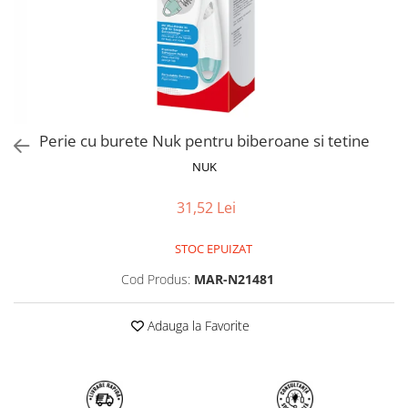
Jucarii de Sortare
Consultanta Instalare
Jucarii de tras
Jucarii din plus
Jucarii muzicale
Jucarii pentru baie
Jucarii Senzoriale
Perie cu burete Nuk pentru biberoane si tetine
PAPUSI
NUK
31,52 Lei
STOC EPUIZAT
Cod Produs:
MAR-N21481
Adauga la Favorite