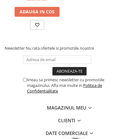
Pur si simplu eficient: pentru
o curatare optima a
ADAUGA IN COS
biberoanelor si a tetinelor.
Cu maner ergonomic si
orificiu pentru agatarea
periei.
Newsletter
Nu rata ofertele si promotiile noastre
Asigura o curatare optima si
in locuri greu accesibile.
Peria mica este inclusa in
Vreau sa primesc newsletter cu promotiile
manerul periei, nu se va
magazinului. Afla mai multe in
Politica de
pierde.
Confidentialitate
MAGAZINUL MEU
CLIENTI
DATE COMERCIALE