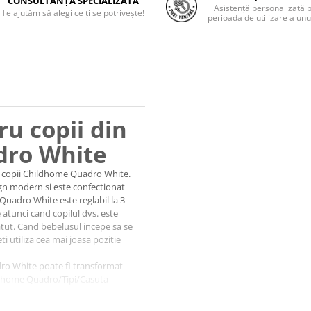
CONSULTANȚĂ SPECIALIZATĂ
Asistență personalizată 
Te ajutăm să alegi ce ți se potrivește!
perioada de utilizare a unu
ru copii din
dro White
a copii Childhome Quadro White.
gn modern si este confectionat
Quadro White este reglabil la 3
e atunci cand copilul dvs. este
patut. Cand bebelusul incepe sa se
ti utiliza cea mai joasa pozitie
dro White poate fi transformat
ldhome Quadro/Tipi/Casuta
u copii din