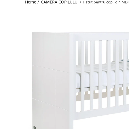
Home /
CAMERA COPILULUI /
Patut pentru copii din M
Jucarii de Sortare
Consultanta Instalare
Jucarii de tras
Jucarii din plus
Jucarii muzicale
Jucarii pentru baie
Jucarii Senzoriale
PAPUSI