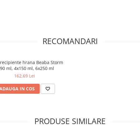
hite:
00 cm) cu un aspect atemporal.
ru si modern.
RECOMANDARI
b.
a de infasat, MDF Alb.
lb.
Fag.
:
 recipiente hrana Beaba Storm
F Childhome Quadro White
90 ml, 4x150 ml, 6x250 ml
162,69 Lei
ADAUGA IN COS
PRODUSE SIMILARE