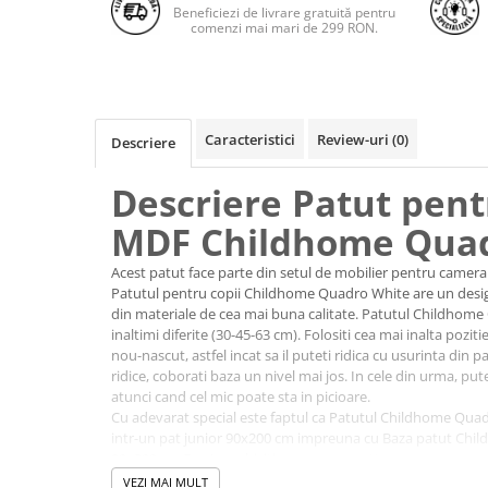
Beneficiezi de livrare gratuită pentru
comenzi mai mari de 299 RON.
Caracteristici
Review-uri
(0)
Descriere
Descriere Patut pent
MDF Childhome Qua
Acest patut face parte din setul de mobilier pentru camer
Patutul pentru copii Childhome Quadro White are un desi
din materiale de cea mai buna calitate. Patutul Childhome 
inaltimi diferite (30-45-63 cm). Folositi cea mai inalta poziti
nou-nascut, astfel incat sa il puteti ridica cu usurinta din 
ridice, coborati baza un nivel mai jos. In cele din urma, pute
atunci cand cel mic poate sta in picioare.
Cu adevarat special este faptul ca Patutul Childhome Qua
intr-un pat junior 90x200 cm impreuna cu Baza patut Chi
90x200 cm Fag (se achizitioneaza separat).
Caracteristici Patut pentr
VEZI MAI MULT