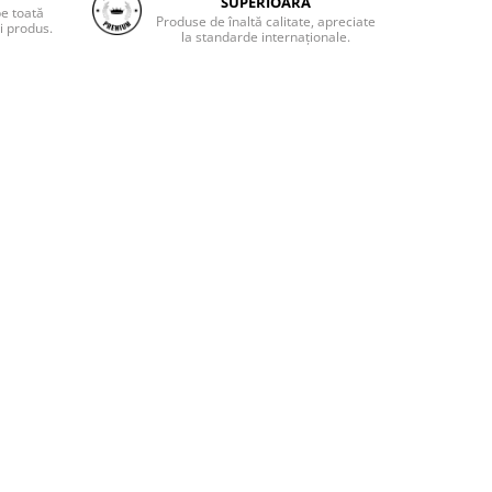
SUPERIOARĂ
pe toată
Produse de înaltă calitate, apreciate
i produs.
la standarde internaționale.