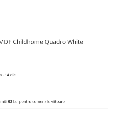
n MDF Childhome Quadro White
 - 14 zile
imiti
92
Lei pentru comenzile viitoare