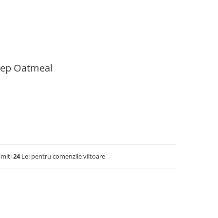
eep Oatmeal
imiti
24
Lei pentru comenzile viitoare