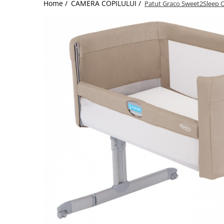
Home /
CAMERA COPILULUI /
Patut Graco Sweet2Sleep 
Jucarii de Sortare
Consultanta Instalare
Jucarii de tras
Jucarii din plus
Jucarii muzicale
Jucarii pentru baie
Jucarii Senzoriale
PAPUSI