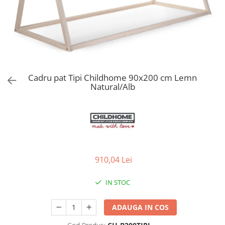
Jucarii de Sortare
Consultanta Instalare
Jucarii de tras
Jucarii din plus
Jucarii muzicale
Jucarii pentru baie
Jucarii Senzoriale
Cadru pat Tipi Childhome 90x200 cm Lemn
PAPUSI
Natural/Alb
910,04 Lei
IN STOC
ADAUGA IN COS