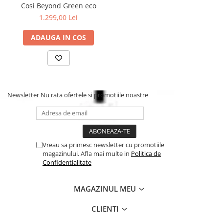
Cosi Beyond Green eco
Baza patut Childhome Quadro/Tipi/Casuta 90x200 cm.
Saltea 90x200 cm.
1.299,00 Lei
Cearsaf saltea 90x200 cm.
ADAUGA IN COS
Newsletter
Nu rata ofertele si promotiile noastre
Vreau sa primesc newsletter cu promotiile
magazinului. Afla mai multe in
Politica de
Confidentialitate
MAGAZINUL MEU
CLIENTI