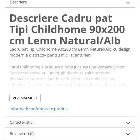
Descriere
Descriere Cadru pat
Tipi Childhome 90x200
cm Lemn Natural/Alb
Cadru pat Tipi Childhome 90x200 cm Lemn Natural/Alb, cu design
modern si distractiv pentru micii aventurieri.
Patul Childhome Tipi aduce o nota jucausa unei camere junior.
Decoreaza cadrul cu lumini, ghirlande sau alte accesorii
distractive, pentru a face locul de dormit al copilului si mai
personal. De asemenea, il poti transforma intr-un adevarat cort
cu husa exterioara disponibila separat. In acest fel, micul tau va
sta in siguranta in propriul sau cort de safari.
VEZI MAI MULT
Intregul cadru este realizat din lemn masiv. Optional, este
Informatii conformitate produs
disponibila o baza cu lamele pentru saltea. Cadrul patului se
utilizeaza direct pe podea.
Caracteristici
Caracteristici Cadru pat Tipi
Review-uri
(0)