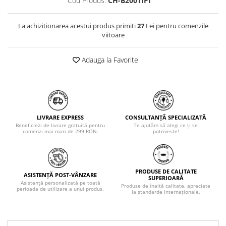
Cod Produs:
CH-B200TIPI
La achizitionarea acestui produs primiti
27
Lei pentru comenzile
viitoare
Adauga la Favorite
LIVRARE EXPRESS
CONSULTANȚĂ SPECIALIZATĂ
Beneficiezi de livrare gratuită pentru
Te ajutăm să alegi ce ți se
comenzi mai mari de 299 RON.
potrivește!
PRODUSE DE CALITATE
ASISTENȚĂ POST-VÂNZARE
SUPERIOARĂ
Asistență personalizată pe toată
Produse de înaltă calitate, apreciate
perioada de utilizare a unui produs.
la standarde internaționale.