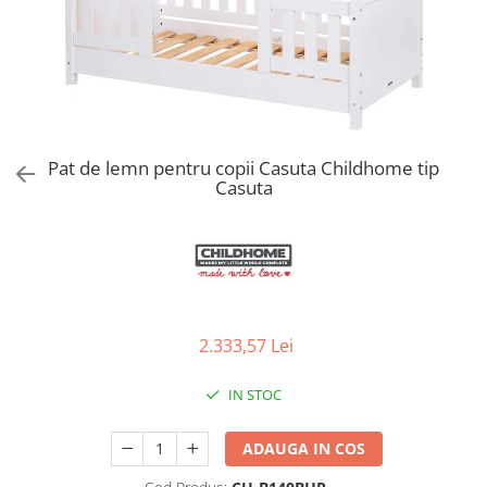
Jucarii de Sortare
Consultanta Instalare
Jucarii de tras
Jucarii din plus
Jucarii muzicale
Jucarii pentru baie
Jucarii Senzoriale
Pat de lemn pentru copii Casuta Childhome tip
PAPUSI
Casuta
2.333,57 Lei
IN STOC
ADAUGA IN COS