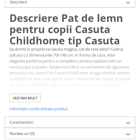
Descriere
Descriere Pat de lemn
pentru copii Casuta
Childhome tip Casuta
Sa dormi in propria ta casuta magica, cat de tare este?! Cadrul
patului cu dimensiunile 70x140 cm, in forma de casa, este
alegerea perfecta pentru a completa camera copilului intr-un
mod jucaus si poetic. Acoperisul ofera un sentiment de siguranta
micutului tau. Acest Pat Casuta Childhome atrage imediat atentia
si copilul tau se va indragosti pe loc. Personalizati casuta cu perne
decorative, ghirlande sau lumini, pentru a crea un loc foarte
placut si confortabil. Cu aspectul sau minimalist si atemporal,
Patul Casuta Childhome este un adevarat atu pentru interiorul
VEZI MAI MULT
casei tale.
Cadrul de pat este realizat din lemn masiv. Este inclusa o baza cu
Informatii conformitate produs
sipci, iar salteaua este disponibila separat. Pentru a preveni
caderea copiilor mici din pat, sunt incluse 2 sine laterale
Caracteristici
detasabile.
Caracteristici Pat de lemn
Review-uri
(0)