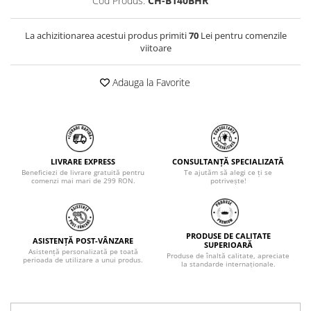
Cod Produs:
CH-B140BHR
La achizitionarea acestui produs primiti
70
Lei pentru comenzile
viitoare
Adauga la Favorite
LIVRARE EXPRESS
CONSULTANȚĂ SPECIALIZATĂ
Beneficiezi de livrare gratuită pentru
Te ajutăm să alegi ce ți se
comenzi mai mari de 299 RON.
potrivește!
PRODUSE DE CALITATE
ASISTENȚĂ POST-VÂNZARE
SUPERIOARĂ
Asistență personalizată pe toată
Produse de înaltă calitate, apreciate
perioada de utilizare a unui produs.
la standarde internaționale.