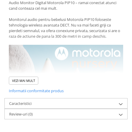
Audio Monitor Digital Motorola PIP10 – ramai conectat atunci
cand conteaza cel mai mult.
Monitorul audio pentru bebelusi Motorola PIP10 foloseste
tehnologia wireless avansata DECT. Nu va mai faceti griji ca
pierdeti semnalul, va ofera conexiune privata, securizata si are o
raza de actiune de pana la 300 de metri in camp deschis.
VEZI MAI MULT
Informatii conformitate produs
Caracteristici
Review-uri
(0)
Conexiune privata securizata
Simte-te in siguranta stiind ca nimeni altcineva nu poate asculta