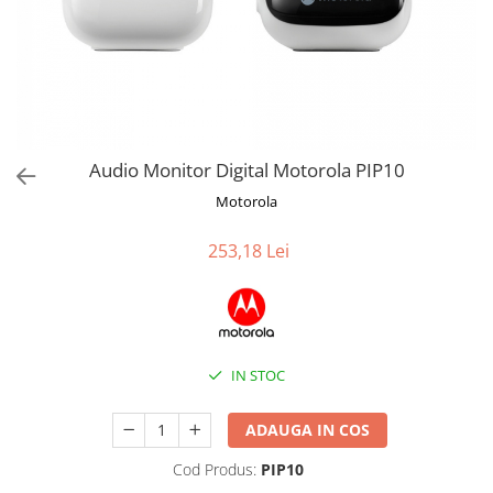
Jucarii de Sortare
Consultanta Instalare
Jucarii de tras
Jucarii din plus
Jucarii muzicale
Jucarii pentru baie
Jucarii Senzoriale
Audio Monitor Digital Motorola PIP10
PAPUSI
Motorola
253,18 Lei
IN STOC
ADAUGA IN COS
Cod Produs:
PIP10