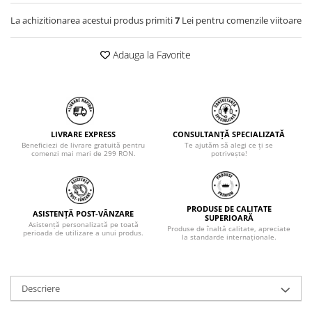
La achizitionarea acestui produs primiti
7
Lei pentru comenzile viitoare
Adauga la Favorite
LIVRARE EXPRESS
CONSULTANȚĂ SPECIALIZATĂ
Beneficiezi de livrare gratuită pentru
Te ajutăm să alegi ce ți se
comenzi mai mari de 299 RON.
potrivește!
PRODUSE DE CALITATE
ASISTENȚĂ POST-VÂNZARE
SUPERIOARĂ
Asistență personalizată pe toată
Produse de înaltă calitate, apreciate
perioada de utilizare a unui produs.
la standarde internaționale.
Descriere