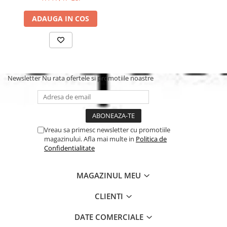
baterii 2 x AAA (nu sunt incluse!).
ADAUGA IN COS
Newsletter
Nu rata ofertele si promotiile noastre
Vreau sa primesc newsletter cu promotiile
magazinului. Afla mai multe in
Politica de
Confidentialitate
MAGAZINUL MEU
CLIENTI
DATE COMERCIALE