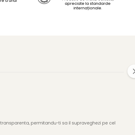
re a unui
apreciate la standarde
internaționale.
ansparenta, permitandu-ti sa il supraveghezi pe cel