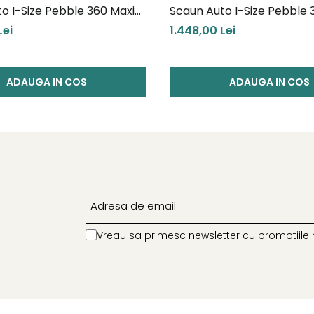
o I-Size Pebble 360 Maxi
Scaun Auto I-Size Pebble 
Cosi Green
Lei
1.448,00 Lei
ADAUGA IN COS
ADAUGA IN COS
Vreau sa primesc newsletter cu promotiile 