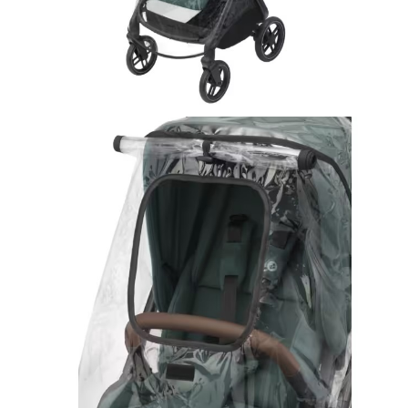
Jucarii de Sortare
Consultanta Instalare
Jucarii de tras
Jucarii din plus
Jucarii muzicale
Jucarii pentru baie
Jucarii Senzoriale
PAPUSI