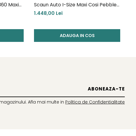
360 Maxi
Scaun Auto I-Size Maxi Cosi Pebble
Sc
360 Grey
Co
1.448,00 Lei
1.
ADAUGA IN COS
magazinului. Afla mai multe in
Politica de Confidentialitate