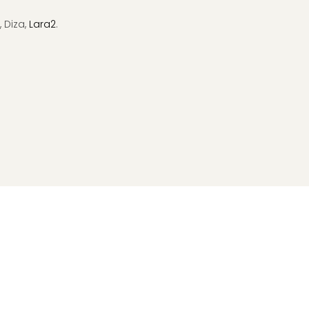
, Diza,
Lara2
.