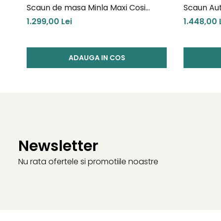
Scaun de masa Minla Maxi Cosi
Scaun Aut
Beyond Green eco
Cosi Blue
1.299,00 Lei
1.448,00 
ADAUGA IN COS
Newsletter
Nu rata ofertele si promotiile noastre