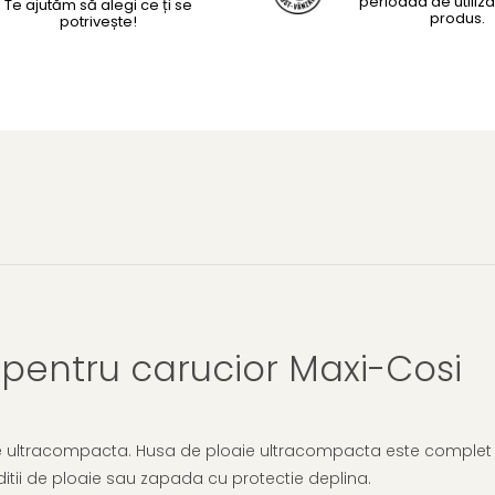
perioada de utiliza
Te ajutăm să alegi ce ți se
produs.
potrivește!
 pentru carucior Maxi-Cosi
 ultracompacta. Husa de ploaie ultracompacta este complet tr
itii de ploaie sau zapada cu protectie deplina.