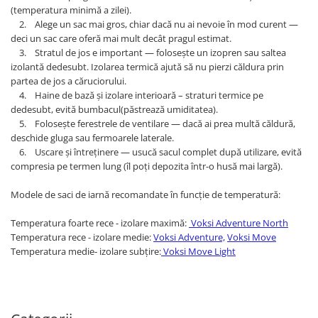
(temperatura minimă a zilei).
2. Alege un sac mai gros, chiar dacă nu ai nevoie în mod curent —
deci un sac care oferă mai mult decât pragul estimat.
3. Stratul de jos e important — folosește un izopren sau saltea
izolantă dedesubt. Izolarea termică ajută să nu pierzi căldura prin
partea de jos a căruciorului.
4. Haine de bază și izolare interioară – straturi termice pe
dedesubt, evită bumbacul(păstrează umiditatea).
5. Folosește ferestrele de ventilare — dacă ai prea multă căldură,
deschide gluga sau fermoarele laterale.
6. Uscare și întreținere — usucă sacul complet după utilizare, evită
compresia pe termen lung (îl poți depozita într-o husă mai largă).
Modele de saci de iarnă recomandate în funcție de temperatură:
Temperatura foarte rece - izolare maximă:
Voksi Adventure North
Temperatura rece - izolare medie:
Voksi Adventure,
Voksi Mo
ve
Temperatura medie- izolare subțire:
Voksi Move Light