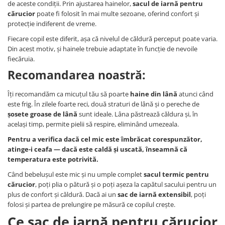
de aceste condiții. Prin ajustarea hainelor,
sacul de iarnă pentru
cărucior
poate fi folosit în mai multe sezoane, oferind confort și
protecție indiferent de vreme.
Fiecare copil este diferit, așa că nivelul de căldură perceput poate varia.
Din acest motiv, și hainele trebuie adaptate în funcție de nevoile
fiecăruia.
Recomandarea noastră:
Îți recomandăm ca micuțul tău să poarte
haine din lână
atunci când
este frig. În zilele foarte reci, două straturi de lână și o pereche de
șosete groase de lână
sunt ideale. Lâna păstrează căldura și, în
același timp, permite pielii să respire, eliminând umezeala.
Pentru a verifica dacă cel mic este îmbrăcat corespunzător,
atinge-i ceafa — dacă este caldă și uscată, înseamnă că
temperatura este potrivită.
Când bebelușul este mic și nu umple complet
sacul termic pentru
cărucior
, poți plia o pătură și o poți așeza la capătul sacului pentru un
plus de confort și căldură. Dacă ai un
sac de iarnă extensibil
, poți
folosi și partea de prelungire pe măsură ce copilul crește.
Ce sac de iarnă pentru cărucior