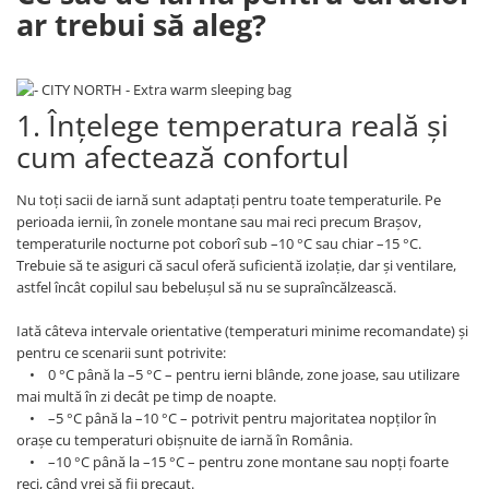
ar trebui să aleg?
1. Înțelege temperatura reală și
cum afectează confortul
Nu toți sacii de iarnă sunt adaptați pentru toate temperaturile. Pe
perioada iernii, în zonele montane sau mai reci precum Brașov,
temperaturile nocturne pot coborî sub –10 °C sau chiar –15 °C.
Trebuie să te asiguri că sacul oferă suficientă izolație, dar și ventilare,
astfel încât copilul sau bebelușul să nu se supraîncălzească.
Iată câteva intervale orientative (temperaturi minime recomandate) și
pentru ce scenarii sunt potrivite:
• 0 °C până la –5 °C – pentru ierni blânde, zone joase, sau utilizare
mai multă în zi decât pe timp de noapte.
• –5 °C până la –10 °C – potrivit pentru majoritatea nopților în
orașe cu temperaturi obișnuite de iarnă în România.
• –10 °C până la –15 °C – pentru zone montane sau nopți foarte
reci, când vrei să fii precaut.