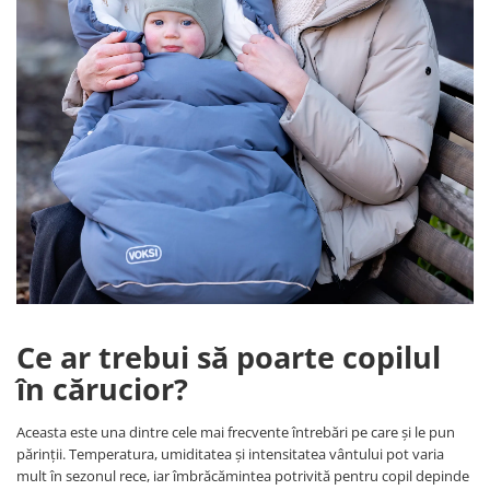
Jucarii de Sortare
Consultanta Instalare
Jucarii de tras
Jucarii din plus
Jucarii muzicale
Jucarii pentru baie
Jucarii Senzoriale
PAPUSI
Ce ar trebui să poarte copilul
în cărucior?
Aceasta este una dintre cele mai frecvente întrebări pe care și le pun
părinții. Temperatura, umiditatea și intensitatea vântului pot varia
mult în sezonul rece, iar îmbrăcămintea potrivită pentru copil depinde