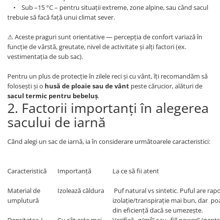
• Sub –15 °C – pentru situații extreme, zone alpine, sau când sacul
trebuie să facă față unui climat sever.
⚠ Aceste praguri sunt orientative — percepția de confort variază în
funcție de vârstă, greutate, nivel de activitate și alți factori (ex.
vestimentația de sub sac).
Pentru un plus de protecție în zilele reci și cu vânt, îți recomandăm să
folosești și o
husă de ploaie sau de vânt
peste cărucior, alături de
sacul termic pentru bebeluș
.
2. Factorii importanți în alegerea
sacului de iarnă
Când alegi un sac de iarnă, ia în considerare următoarele caracteristici:
Caracteristică
Importanță
La ce să fii atent
Material de
Izolează căldura
Puf natural vs sintetic. Puful are rap
umplutură
izolație/transpirație mai bun, dar po
din eficiență dacă se umezește.