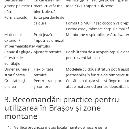
Densitatea /
Cu cât este mai
Verifică „g/m²” sau „fill power” (pentr
grame pe metru
mare, cu atât mai
Ideal 90/10 raport puf/pene.
pătrat
bine izolează
Forma sacului
Evită pierderile de
căldură
Formă tip MUFF/ sac cocoon vs drept
Forma care „îmbracă” corpul e mai ef
Materialul
Protejează
Membrane respirabile, țesături water
exterior /
împotriva umezelii
impermeabilitate
/ vântului
Capacul / gluga /
Ajustare termică
Posibilitatea de a acoperi capul, a de
ferestre de
pentru ventilație etc.
ventilație
Dimensiunea și
Flexibilitate
Modelele cu două straturi pot fi ajus
stratificarea
termică
(detașabile) în funcție de temperatur
Greutatea și
Pentru transport
Cu cât e mai ușor și se strânge mai c
plierea
și confort
atât e mai comod pentru depozitat la
3. Recomandări practice pentru
utilizarea în Brașov și zone
montane
1. Verifică prognoza meteo locală înainte de fiecare ieșire