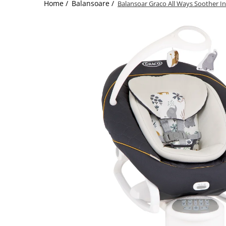
Home /
Balansoare /
Balansoar Graco All Ways Soother In
Jucarii de Sortare
Consultanta Instalare
Jucarii de tras
Jucarii din plus
Jucarii muzicale
Jucarii pentru baie
Jucarii Senzoriale
PAPUSI