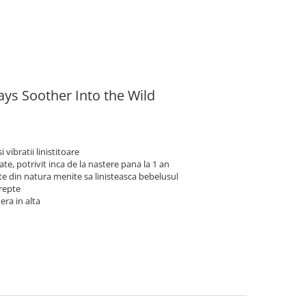
ys Soother Into the Wild
 vibratii linistitoare
pate, potrivit inca de la nastere pana la 1 an
te din natura menite sa linisteasca bebelusul
trepte
ra in alta