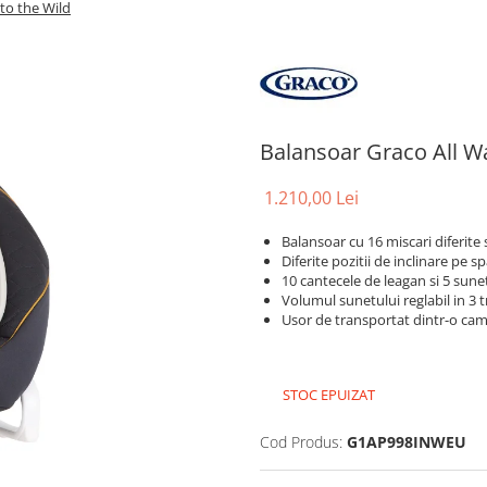
to the Wild
Balansoar Graco All Wa
1.210,00 Lei
Balansoar cu 16 miscari diferite si
Diferite pozitii de inclinare pe s
10 cantecele de leagan si 5 sune
Volumul sunetului reglabil in 3 
Usor de transportat dintr-o came
STOC EPUIZAT
Cod Produs:
G1AP998INWEU