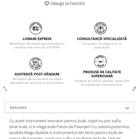
Adauga la Favorite
LIVRARE EXPRESS
CONSULTANȚĂ SPECIALIZATĂ
Beneficiezi de livrare gratuită pentru
Te ajutăm să alegi ce ți se
comenzi mai mari de 299 RON.
potrivește!
PRODUSE DE CALITATE
ASISTENȚĂ POST-VÂNZARE
SUPERIOARĂ
Asistență personalizată pe toată
Produse de înaltă calitate, apreciate
perioada de utilizare a unui produs.
la standarde internaționale.
Descriere
Cu acest instrument inovator pentru bule, copiii nu pot sufla
doar bule, ci si mega bule Panza de Paianjen! Cu solutia puternica,
lavabila Mega Bubble si instrumentul din lemn pentru bule de
panza de paianjen, copiii pot sufla o multime de bule. Ore de