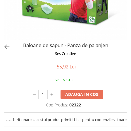
Jucarii de Sortare
Consultanta Instalare
Jucarii de tras
Jucarii din plus
Jucarii muzicale
Jucarii pentru baie
Jucarii Senzoriale
Baloane de sapun - Panza de paianjen
PAPUSI
Ses Creative
55,92 Lei
IN STOC
ADAUGA IN COS
Cod Produs:
02322
La achizitionarea acestui produs primiti
1
Lei pentru comenzile viitoare