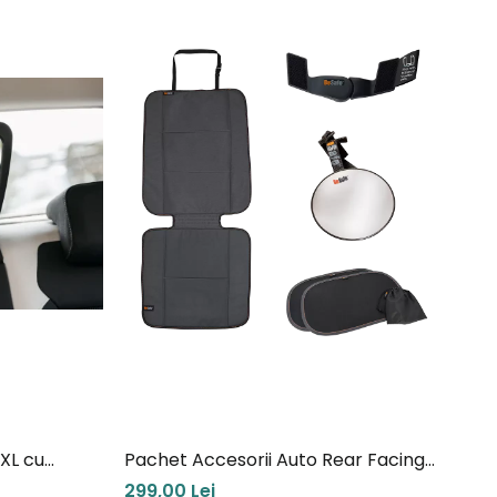
 XL cu
Pachet Accesorii Auto Rear Facing
Hu
Besafe
Cy
299,00 Lei
30