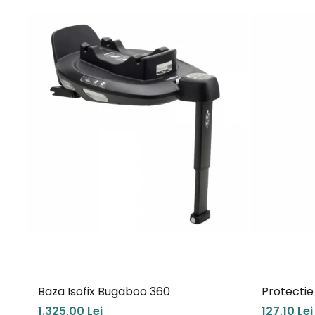
Baza Isofix Bugaboo 360
Protecti
Maxi-Cos
1.325,00 Lei
127,10 Lei