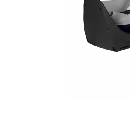
Jucarii de Sortare
Consultanta Instalare
Jucarii de tras
Jucarii din plus
Jucarii muzicale
Jucarii pentru baie
Jucarii Senzoriale
PAPUSI