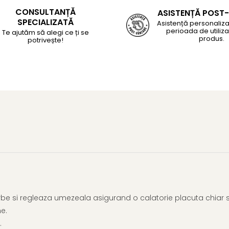
CONSULTANȚĂ
ASISTENȚĂ POST
SPECIALIZATĂ
Asistență personaliza
perioada de utiliza
Te ajutăm să alegi ce ți se
produs.
potrivește!
 si regleaza umezeala asigurand o calatorie placuta chiar si 
ne.
.