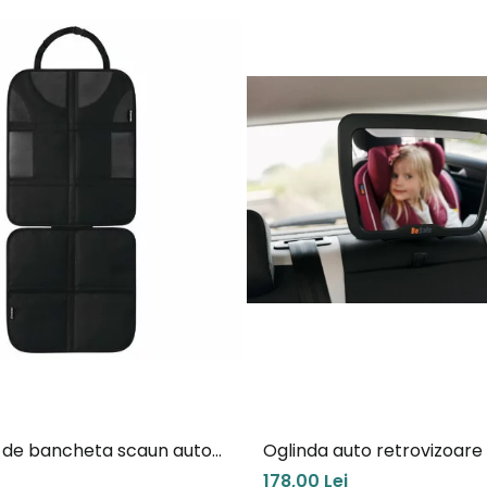
e de bancheta scaun auto
Oglinda auto retrovizoare
i
lumină Led Besafe
178,00 Lei